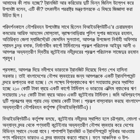
আমাদের কী লাভ হচ্ছে? ট্রানজিট আর করিডোর দুটি ভিন্ন জিনিস উল্লেখ করে
উপদেষ্টা বলেন, এটি কী? তৎকালীন পররাষ্ট্র মন্ত্রণালয়কে এ বিষয়ে জিজ্ঞাসা করা
উচিত ছিল।
পরিদর্শনকালে নৌপরিবহন উপদেষ্টার সাথে ছিলেন বিআইডব্লিউটিএ’র চেয়ারম্যান
কমডোর আরিফ আহমেদ মোস্তফা, ব্রাহ্মণবাড়িয়ার পুলিশ সুপার জাবেদুর রহমান,
অতিরিক্ত জেলা ম্যাজিস্ট্রেট জেসমিন সুলতানা, আশুগঞ্জ উপজেলা নির্বাহী অফিসার
শ্যামল চন্দ্র বসাক, নির্মাণাধীন কার্গো টার্মিনালের প্রকল্প পরিচালক আইয়ুব আলী ও
আশুগঞ্জ অভ্যন্তরীণ দ্বিতীয় কন্টেইনার নদীবন্দরের প্রকল্প পরিচালক সাজেদুর রহমান
প্রমুখ।
প্রসঙ্গত, আশুগঞ্জ দিয়ে নদীপথে ভারতকে ট্রানজিট দিয়েছে বিগত শেখ হাসিনা
সরকার। তাই বাংলাদেশের নৌপথ ব্যবহারের জন্য আশুগঞ্জকে একটি ট্রানশিপমেন্ট
বন্দরে রূপান্তর করা হচ্ছে। সে লক্ষ্যে বিশ্বব্যাংকের ঋণ সহায়তায় বন্দরে স্থাপিত
হচ্ছে ২১০ কোটি টাকা ব্যয়ে একটি কার্গো টার্মিনাল ও ভারতের এক্সিম ব্যাংকের ঋণ
সহায়তায় ১৭৫ কোটি টাকা ব্যয়ে আরও একটি কন্টেইনার টার্মিনাল। জমি অধিগ্রহণ
দুটি প্রকল্পের ব্যয় প্রায় দেড় হাজার কোটি টাকা। প্রকল্প বাস্তবায়ন করছে বাংলাদে
অভ্যন্তরীণ নৌপরিবহন কর্তৃপক্ষ (বিআইডব্লিউটিএ)।
বিআইডব্লিউটিএ কর্তৃপক্ষ বলছে, কন্টেইনার নদীবন্দর স্থাপিত হলে চট্টগ্রাম, মোংলা 
অন্যান্য বন্দর থেকে পণ্যবাহী কন্টেইনার অভ্যন্তরীণ নৌপথ ব্যবহার করে দেশের
বিভিন্ন স্থানে নেওয়া যাবে। পাশাপাশি ট্রানজিট ও ট্রানশিপমেন্ট সুবিধার আওতায়
পণ্য পরিবহনে ভারতও এ বন্দর ব্যবহার করতে পারবে। ফলে আঞ্চলিক ও উপ-