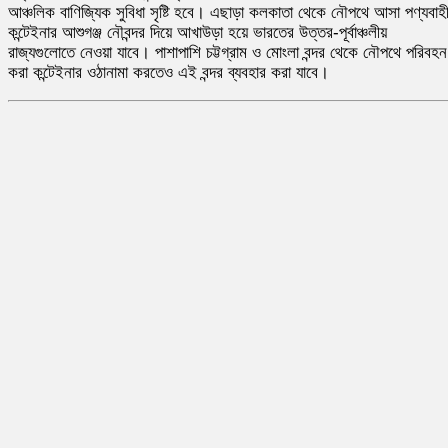
আঞ্চলিক বাণিজ্যিক সুবিধা সৃষ্টি হবে। এছাড়া কলকাতা থেকে নৌপথে আসা পণ্যবাহ
কন্টেইনার আশুগঞ্জ নৌবন্দর দিয়ে আখাউড়া হয়ে ভারতের উত্তর-পূর্বাঞ্চলীয়
রাজ্যগুলোতে নেওয়া যাবে। পাশাপাশি চট্টগ্রাম ও মোংলা বন্দর থেকে নৌপথে পরিবহন
করা কন্টেইনার ওঠানামা করতেও এই বন্দর ব্যবহার করা যাবে।