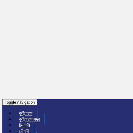
Toggle navigation
কুড়িগ্রাম
কুড়িগ্রাম সদর
চিলমারী
রৌমারী