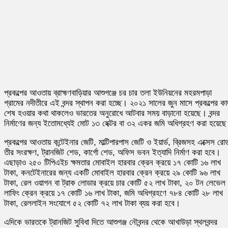
প্রকল্পের আওতায় ব্রাহ্মণবাড়িয়ার আশুগঞ্জে চর চার তলা ইউনিয়নের মহরমপাড়া
গ্রামের নদীতীরে এই বন্দর স্থাপন করা হচ্ছে। ২০২১ সালের জুন মাসে প্রকল্পের ক
শেষ হওয়ার কথা থাকলেও ভারতের অনুরোধে আটবার সময় বাড়ানো হয়েছে। বন্দর
নির্মাণের জন্য ইতোমধ্যেই মোট ১৩ হেক্টর বা ৩২ একর জমি অধিগ্রহণ করা হয়েছ
প্রকল্পের আওতায় কন্টেইনার জেটি, মাল্টিপারপাস জেটি ও ইয়ার্ড, ব্রিজসহ এক্সেস রো
তীর সংরক্ষণ, ট্রানজিট শেড, কার্গো শেড, অফিস ভবন ইত্যাদি নির্মাণ করা হবে।
এছাড়াও ২৫০ টিপিএইচ ক্ষমতার মোবাইল হারবার ক্রেন ক্রয়ে ১৭ কোটি ১৬ লাখ
টাকা, কনটেইনারের জন্য একটি মোবাইল হারবার ক্রেন ক্রয়ে ২৯ কোটি ৯৬ লাখ
টাকা, রেল ওয়াগন বা ট্রাক লোডার ক্রয়ে চার কোটি ৫২ লাখ টাকা, ২০ টন লেভেল
লাফিং ক্রেন ক্রয়ে ১৭ কোটি ১৬ লাখ টাকা, জমি অধিগ্রহণে ৭৮৪ কোটি ২৮ লাখ
টাকা, রেললাইন সংযোগে ৫২ কোটি ৭২ লাখ টাকা ব্যয় করা হবে।
এদিকে ভারতকে ট্রানজিট সুবিধা দিতে আশুগঞ্জ নৌবন্দর থেকে আখাউড়া স্থলবন্দর