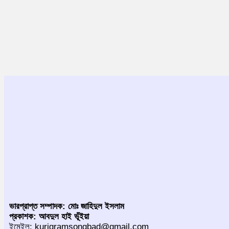
ভারপ্রাপ্ত সম্পাদক: মোঃ জাহিদুল ইসলাম
প্রকাশক: আবদুল হাই ভূঁইয়া
ইমেইল: kurigramsongbad@gmail.com