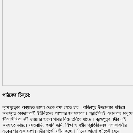
পাঠকের চিন্তা:
ব্রহ্মপুত্রের অব্যাহত ভাঙন থেকে রক্ষা পেতে চায় ।রাজিবপুর উপজেলার পশ্চিমে
অবস্থিত কোদালকাটি ইউনিয়নের আপামর জনসাধারণ। প্রতিদিনই এখানকার মানুষে
জীবনজীবিকা নদী ভাঙনের ভয়াল থাবার নিচে তলিয়ে যাচ্ছে। ব্রহ্মপুত্র নদীর এই
অব্যাহত ভাঙনে বসতবাড়ি, ফসলি জমি, শিক্ষা ও ধর্মীয় প্রতিষ্ঠানসহ এলাকাবাসীর
একের পর এক স্বপ্ন নদীর গর্ভে বিলীন হচ্ছে। দিনের আলো ফুটতেই যেনো