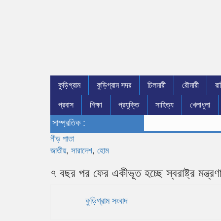
কুড়িগ্রাম
কুড়িগ্রাম সদর
চিলমারী
রৌমারী
রা
প্রবাস
শিক্ষা
প্রযুক্তি
সাহিত্য
খেলাধুলা
সাম্প্রতিক :
নীড় পাতা
জাতীয়
,
সারাদেশ
,
হোম
৭ বছর পর ফের একীভূত হচ্ছে স্বরাষ্ট্র মন্ত্র
কুড়িগ্রাম সংবাদ