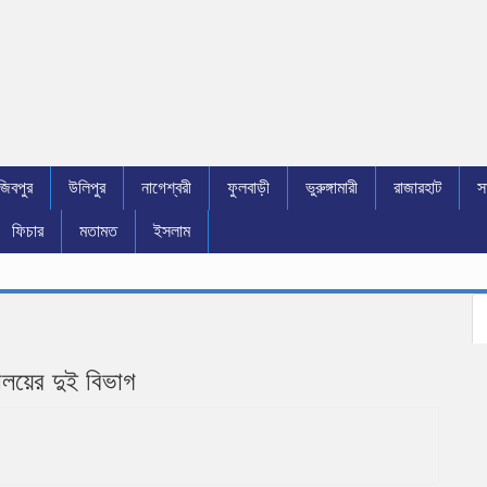
জিবপুর
উলিপুর
নাগেশ্বরী
ফুলবাড়ী
ভুরুঙ্গামারী
রাজারহাট
স
ফিচার
মতামত
ইসলাম
ণালয়ের দুই বিভাগ