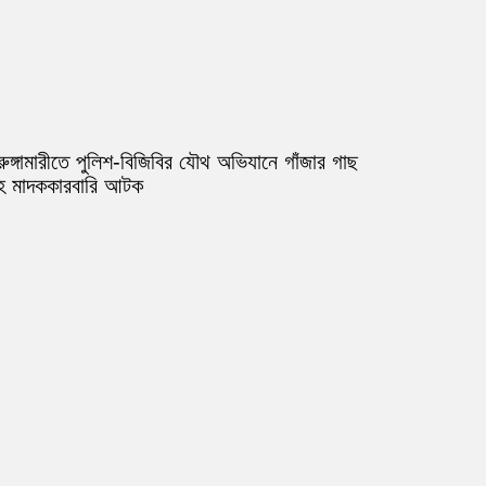
রুঙ্গামারীতে পুলিশ-বিজিবির যৌথ অভিযানে গাঁজার গাছ
হ মাদককারবারি আটক