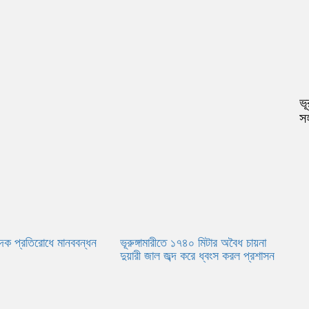
ভূ
স
 মাদক প্রতিরোধে মানববন্ধন
ভূরুঙ্গামারীতে ১৭৪০ মিটার অবৈধ চায়না
দুয়ারী জাল জব্দ করে ধ্বংস করল প্রশাসন