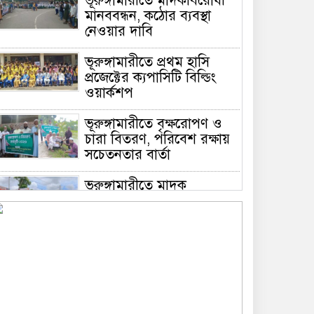
ভূরুঙ্গামারীতে মাদকবিরোধী
মানববন্ধন, কঠোর ব্যবস্থা
নেওয়ার দাবি
ভূরুঙ্গামারীতে প্রথম হাসি
প্রজেক্টের ক্যপাসিটি বিল্ডিং
ওয়ার্কশপ
ভূরুঙ্গামারীতে বৃক্ষরোপণ ও
চারা বিতরণ, পরিবেশ রক্ষায়
সচেতনতার বার্তা
ভূরুঙ্গামারীতে মাদক
প্রতিরোধে মানববন্ধন
ভূরুঙ্গামারীতে ১৭৪০ মিটার
অবৈধ চায়না দুয়ারী জাল জব্দ
করে ধ্বংস করল প্রশাসন