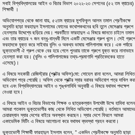
সবাই বিশ্ববিদ্যালয়ের আইন ও বিচার বিভাগ ২০২২-২৩ সেশনের (৫২ তম ব্যাচের)
শিক্ষার্থী ।
অভিযোগপত্র থেকে জানা যায়, ৫২তম ব্যাচের মুশফিকুল আলম তমাল শ্রেণীকক্ষে
অনুমতি ছাড়া ফরহাদুল ইসলামের ফোনের কথোপকথনের ছবি তুলে মেসেঞ্জার গ্রুপে
হেনস্তার উদ্দেশ্যে ছড়িয়ে দেয়। পরবর্তীতে ফারহাদুল এ বিষয়ে জানতে চাইলে তমাল
এবং তার ব্যাচের ৭ জন বন্ধু-বান্ধবী মিলে একটি মেসেঞ্জার গ্রুপ খুলে। সেই গ্রুপ
ফরহাদকে যুক্ত করে সাইবার বুলিং ও অকথ্য ভাষায় গালিগালাজ করে। এক পর্যায়ে
ভুক্তভোগী ঐ গ্রুপ থেকে বের হয়ে গেলে পুনরায় তাকে গ্রুপে যুক্ত করে নানাভাবে
হেনস্তা করা হয়। (বুলিং ও গালিগালাজের তথ্য-প্রমাণাদি প্রতিবেদকের হাতে
এসেছে)।
এ বিষয়ে সহকারী রেজিস্ট্রার (প্রক্টর অফিস)মো: সোহেল রানা বলেন, আমরা লিখিত
অভিযোগ পত্র পেয়েছি। অফিস থেকে প্রক্টর স্যার বরাবর অভিযোগ পত্র দাখিল কর
হবে এবং বিশ্ববিদ্যালয়ের আইন ও শৃঙ্খলাবিধি অনুযায়ী এ বিষয়ে যথাযথ পদক্ষেপ
নেওয়া হবে।
এ বিষয়ে আইন ও বিচার বিভাগের শিক্ষক ও ছাত্রকল্যান উপদেষ্টা উম্মে হাবিবা বলেন
আমরা গতকাল ভুক্তভোগীর কাছ থেকে লিখিত অভিযোগ পেয়েছি। বর্তমানে আমাদে
চেয়ারম্যান স্যার দেশের বাইরে অবস্থান করছেন। স্যার দেশে ফিরলে আমরা
একাডেমিক মিটিং এ বিষয়ে আলোচনা করে যথাযথ ব্যবস্থা গ্রহন করবো।
ভুক্তভোগী শিক্ষার্থী ফারহাদুল ইসলাম বলেন, ” একদিন শ্রেনীকক্ষে অনুমতি ছাড়া