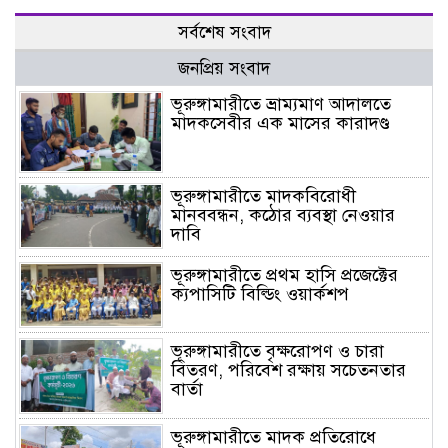
সর্বশেষ সংবাদ
জনপ্রিয় সংবাদ
ভূরুঙ্গামারীতে ভ্রাম্যমাণ আদালতে
মাদকসেবীর এক মাসের কারাদণ্ড
ভূরুঙ্গামারীতে মাদকবিরোধী
মানববন্ধন, কঠোর ব্যবস্থা নেওয়ার
দাবি
ভূরুঙ্গামারীতে প্রথম হাসি প্রজেক্টের
ক্যপাসিটি বিল্ডিং ওয়ার্কশপ
ভূরুঙ্গামারীতে বৃক্ষরোপণ ও চারা
বিতরণ, পরিবেশ রক্ষায় সচেতনতার
বার্তা
ভূরুঙ্গামারীতে মাদক প্রতিরোধে