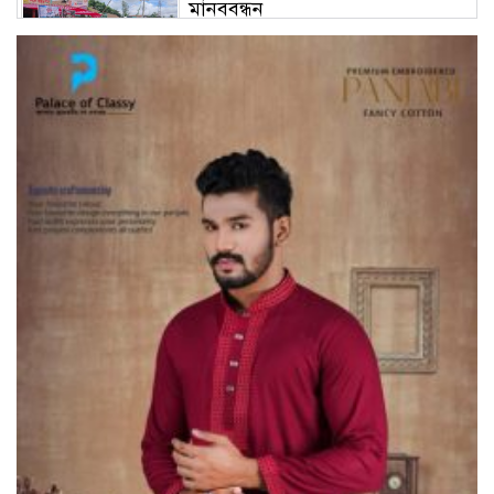
মানববন্ধন
ভূরুঙ্গামারীতে ১৭৪০ মিটার অবৈধ
চায়না দুয়ারী জাল জব্দ করে ধ্বংস
করল প্রশাসন
ভূরুঙ্গামারীতে পুলিশ-বিজিবির যৌথ
অভিযানে গাঁজার গাছ সহ
মাদককারবারি আটক
জরায়ুমুখ ক্যান্সার স্ক্রিনিংয়ে কুড়িগ্রামে
সেরা নাগেশ্বরী, সম্মাননা পেলেন নার্স
নাজমা