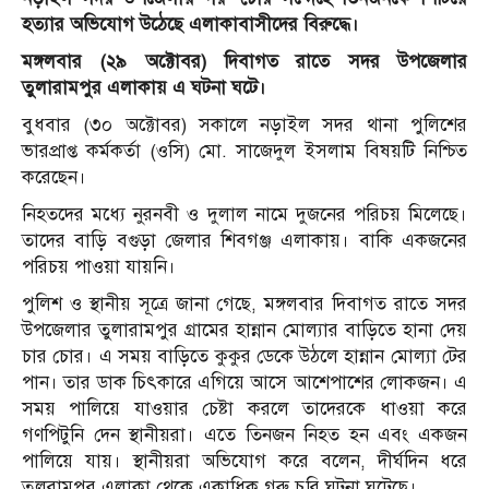
হত্যার অভিযোগ উঠেছে এলাকাবাসীদের বিরুদ্ধে।
মঙ্গলবার (২৯ অক্টোবর) দিবাগত রাতে সদর উপজেলার
তুলারামপুর এলাকায় এ ঘটনা ঘটে।
বুধবার (৩০ অক্টোবর) সকালে নড়াইল সদর থানা পুলিশের
ভারপ্রাপ্ত কর্মকর্তা (ওসি) মো. সাজেদুল ইসলাম বিষয়টি নিশ্চিত
করেছেন।
নিহতদের মধ্যে নুরনবী ও দুলাল নামে দুজনের পরিচয় মিলেছে।
তাদের বাড়ি বগুড়া জেলার শিবগঞ্জ এলাকায়। বাকি একজনের
পরিচয় পাওয়া যায়নি।
পুলিশ ও স্থানীয় সূত্রে জানা গেছে, মঙ্গলবার দিবাগত রাতে সদর
উপজেলার তুলারামপুর গ্রামের হান্নান মোল্যার বাড়িতে হানা দেয়
চার চোর। এ সময় বাড়িতে কুকুর ডেকে উঠলে হান্নান মোল্যা টের
পান। তার ডাক চিৎকারে এগিয়ে আসে আশেপাশের লোকজন। এ
সময় পালিয়ে যাওয়ার চেষ্টা করলে তাদেরকে ধাওয়া করে
গণপিটুনি দেন স্থানীয়রা। এতে তিনজন নিহত হন এবং একজন
পালিয়ে যায়। স্থানীয়রা অভিযোগ করে বলেন, দীর্ঘদিন ধরে
তুলরামপুর এলাকা থেকে একাধিক গরু চুরি ঘটনা ঘটেছে।