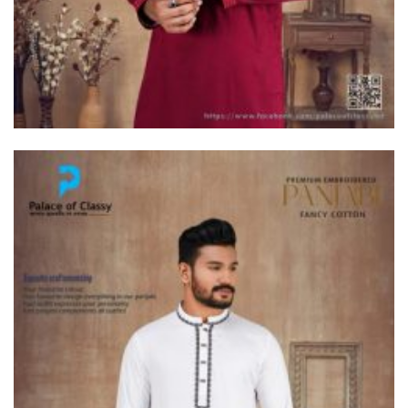
দুধকুমার নদে সাঁড়াশি অভিযান, জব্দ ২
হাজার ৫০০ মিটার চায়না জাল
ভূরুঙ্গামারীতে ভারতীয় গরু সহ ৩
যুবক গ্রেপ্তার