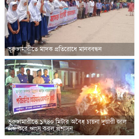
ভূরুঙ্গামারীতে মাদক প্রতিরোধে মানববন্ধন
ভূরুঙ্গামারীতে ১৭৪০ মিটার অবৈধ চায়না দুয়ারী জাল
জব্দ করে ধ্বংস করল প্রশাসন