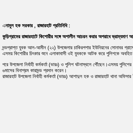
এ
নামুল হক সরকার , রাজারহাট প্রতিনিধি :
কুড়িগ্রামের রাজারহাটে কিশোরীর সঙ্গে অশালীন আচরন করার অপরাধে ভ্রাম্যমাণ আদ
দন্ডপ্রাপ্ত যুবক আল-আমীন (২২) উপজেলার চাকিরপশার ইউনিয়নের সোনাবর গ্রামে
এসময় কিশোরীর চিৎকার শুনে এলাকাবাসী ওই যুবককে আটক করে পুলিশকে অবহি
পরে উপজেলা নির্বাহী কর্মকর্তা (ভারঃ) ও পুলিশ ঘটনাস্থলে পৌঁছেন।এসময় পুলিশে
৬মাসের বিনাশ্রম কারাদন্ড প্রদান করেন।
রাজারহাট উপজেলা নির্বাহী কর্মকর্তা (ভারঃ) আশাদুল হক ও রাজারহাট থানা অফিসা