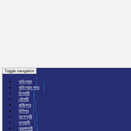
Toggle navigation
কুড়িগ্রাম
কুড়িগ্রাম সদর
চিলমারী
রৌমারী
রাজিবপুর
উলিপুর
নাগেশ্বরী
ফুলবাড়ী
ভুরুঙ্গামারী