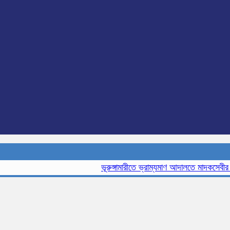
ভূরুঙ্গামারীতে ভ্রাম্যমাণ আদালতে মাদকসেবীর এক ম