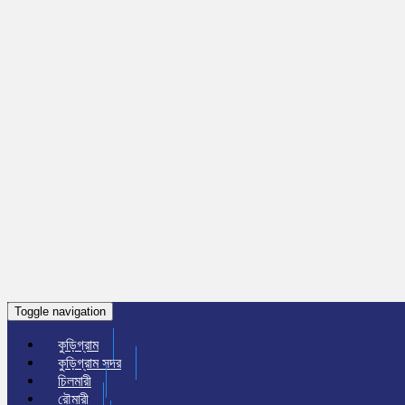
Toggle navigation
কুড়িগ্রাম
কুড়িগ্রাম সদর
চিলমারী
রৌমারী