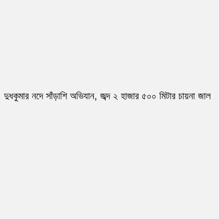
দুধকুমার নদে সাঁড়াশি অভিযান, জব্দ ২ হাজার ৫০০ মিটার চায়না জাল