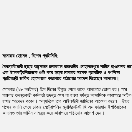
মনোয়ার হোসেন , বিশেষ প্রতিনিধি:
বৈষম্যবিরোধী ছাত্র আন্দোলন চলাকালে রাজধানীর মোহাম্মদপুরে শামীম হাওলাদার না
এক ইলেকট্রিশিয়ানকে গুলি করে হত্যা মামলায় সাবেক প্রাথমিক ও গণশিক্ষা
প্রতিমন্ত্রী জাকির হোসেনকে কারাগারে পাঠানোর আদেশ দিয়েছেন আদালত।
সোমবার (২৮ অক্টোবর) তিন দিনের রিমান্ড শেষে তাকে আদালতে তোলা হয়। পরে
মামলার তদন্তকারী কর্মকর্তা তদন্ত শেষ না হওয়া পর্যন্ত আসামিকে কারাগারে আটক
রাখার আবেদন করেন। অন্যদিকে তার আইনজীবী জামিনের আবেদন করেন। উভয়
পক্ষের শুনানি শেষে ঢাকার মেট্রোপলিন ম্যাজিস্ট্রেট জি এম ফারহান ইশতিয়াকের
আদালত তার জামিন নামঞ্জুর করে কারাগারে পাঠানোর আদেশ দেন।