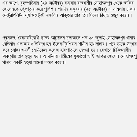
এর আগে, বৃহস্পতিবার (২৪ অক্টোবর) সন্ধ্যায় রাজধানীর মোহাম্মদপুর থেকে জাকির
হোসেনকে গ্রেপ্তার করে পুলিশ। পরদিন শুক্রবার (২৫ অক্টোবর) এ মামলায় ঢাকার
মেট্রোপলিটন ম্যাজিস্ট্রেট নাজমিন আক্তার তার তিন দিনের রিমান্ড মঞ্জুর করেন।
প্রসঙ্গত, বৈষম্যবিরোধী ছাত্র আন্দোলন চলাকালে গত ২০ জুলাই মোহাম্মদপুর থানার
বেড়িবাঁধ এলাকায় গুলিবিদ্ধ হন ইলেকট্রিশিয়ান শামীম হাওলাদার। পরে তাকে উদ্ধার
করে সোহরাওয়ার্দী মেডিকেল কলেজ হাসপাতালে নেওয়া হয়। সেখানে চিকিৎসাধীন
অবস্থায় তার মৃত্যু হয়। এ ঘটনায় শামীমের ফুফাতো ভাই জাকির হোসেন মোহাম্মদপু
থানায় একটি হত্যা মামলা দায়ের করেন।