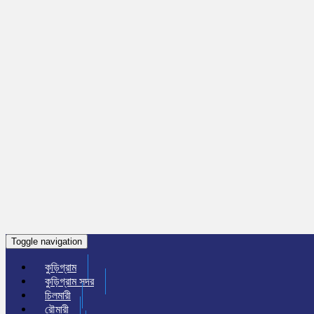
Toggle navigation
কুড়িগ্রাম
কুড়িগ্রাম সদর
চিলমারী
রৌমারী