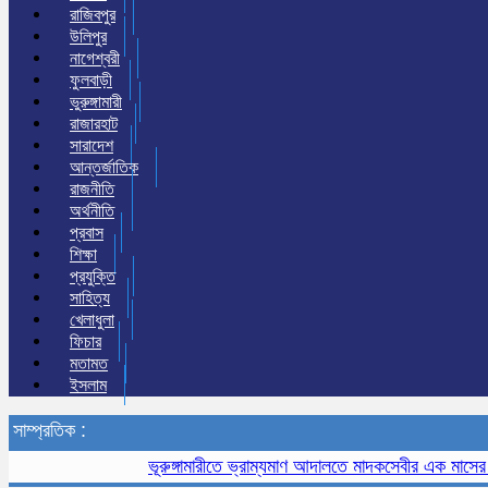
রাজিবপুর
উলিপুর
নাগেশ্বরী
ফুলবাড়ী
ভুরুঙ্গামারী
রাজারহাট
সারাদেশ
আন্তর্জাতিক
রাজনীতি
অর্থনীতি
প্রবাস
শিক্ষা
প্রযুক্তি
সাহিত্য
খেলাধুলা
ফিচার
মতামত
ইসলাম
সাম্প্রতিক :
ভূরুঙ্গামারীতে ভ্রাম্যমাণ আদালতে মাদকসেবীর এক মাসের কারাদণ