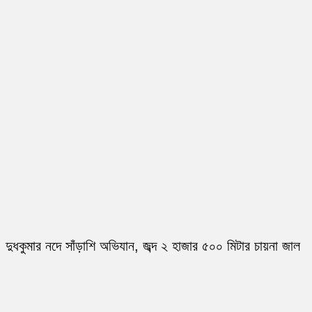
দুধকুমার নদে সাঁড়াশি অভিযান, জব্দ ২ হাজার ৫০০ মিটার চায়না জাল