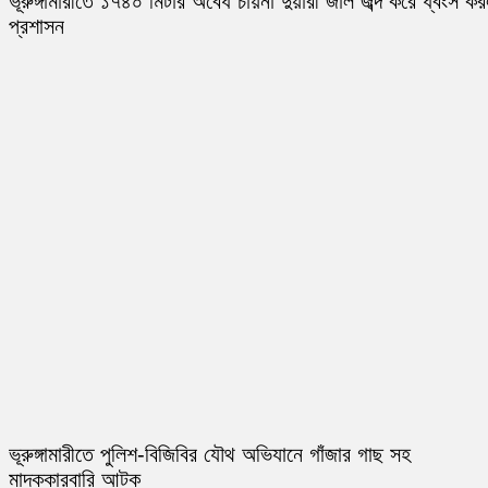
ভূরুঙ্গামারীতে ১৭৪০ মিটার অবৈধ চায়না দুয়ারী জাল জব্দ করে ধ্বংস ক
প্রশাসন
ভূরুঙ্গামারীতে পুলিশ-বিজিবির যৌথ অভিযানে গাঁজার গাছ সহ
মাদককারবারি আটক