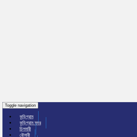
Toggle navigation
কুড়িগ্রাম
কুড়িগ্রাম সদর
চিলমারী
রৌমারী