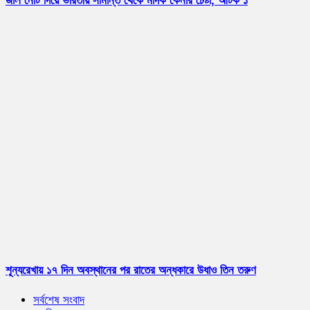
জাল নোট দিয়ে ভারতীয় সীমান্ত থেকে মাদক কেনার চেষ্টা, আটক ১
শূন্যরেখায় ১৭ দিন অবস্থানের পর রাতের অন্ধকারে উধাও তিন তরুণ
সর্বশেষ সংবাদ