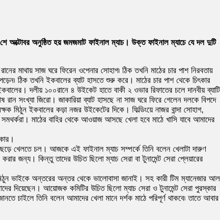
৷ ২৭শে অক্টোবর অনুষ্ঠিত হয় জমজমাট ফাইনাল ম্যাচ। উক্ত ফাইনাল ম্যাচে যে দল দুটি
৫০ রানের মাথায় সাজ ঘরে ফিরেন ওপেনার সোহাগ৷ ঠিক তখনি মাঠের চার পাশ নিরবতায়
ে পড়েন৷ ঠিক তখনি ইকবালের ব্যাট হাসতে শুরু করে। মাঠের চার পাশ থেকে চিৎকার
ইকবালের। দলীয় ১০০রানে ৪ উইকেট হাতে বাকী ২ ওভার রিফাতের চলে দানবীয় ব্যাটি
শেষ রান সংখ্যা জিরো। জাকারিয়া ব্যাট হাসছে না সাজ ঘরে ফিরে গেলেন দলকে বিপদে
্ষক মিঠুন ইকবালের কড়া নজর উইকেটের দিকে। ফিল্ডিংয়ে নাজর বান্দা সোহাগ,
ের সমথর্করা। মাঠের বাহির থেকে আওয়াজ আসছে খেলা হবে মাঠে খাসি যাবে আমাদের
ৎকার।
াদক ছেড়ে খেলতে চল। আজকে এই ফাইনাল ম্যাচ সম্পর্কে তিনি বলেন খেলাটা দারুণ
র জন্য। কিন্তু তাদের উচিত ছিলো ম্যাচ সেরা বা টুনামেন্ট সেরা প্লেয়ারের
ও মিঠুন ভাইকে অন্তরের অন্তর থেকে ভালোবাসা জানাই। সহ কারী টিম ম্যানেজার আল
র দিয়েছেন। আয়োজক কমিটির উচিত ছিলো ম্যাচ সেরা ও টুনামেন্ট সেরা পুরস্কার
জানতে চাইলে তিনি বলেন আমাদের খেলা মানে দর্শক মাঠে পরিপূর্ণ থাকবে৷ তাতে আবার