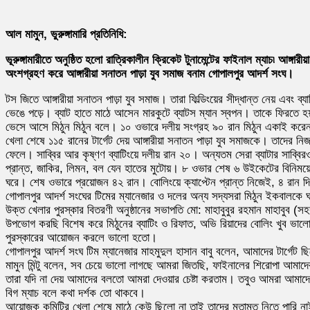
আল মামুন, ভুরুঙ্গামারি প্রতিনিধি:
ভূরুঙ্গামারীতে অনুষ্ঠিত হলো রাত্রিকালীন ক্রিকেট টুনামেন্টের ফাইনাল ম্যাচ৷ আঙ্
অংশগ্রহণ করে আঙ্গারীয়া সনাতন পাড়া যুব সমাজ বনাম গোপালপুর আদর্শ সংঘ।
টস জিতে আঙ্গারীয়া সনাতন পাড়া যুব সমাজ। তারা ফিল্ডিংয়ের সীদ্ধান্ত নেয় এব
ভেঙে পড়ে। ব্যাট হাতে মাঠে আসেন মারকুটে ব্যাটস ম্যান স্বপন। তাকে ফিরতে হয়
ভেসে আসে মিঠুন মিঠুন বলে। ১০ ওভারে দলীয় সংগ্রহ ৯০ রান মিঠুন একাই করেন হ
খেলা শেষে ১১৫ রানের টার্গেট দেয় আঙ্গারীয়া সনাতন পাড়া যুব সমাজকে। তাদের 
ফেলে। সাব্বির আর কৃষ্ণণ ব্যাটিংয়ে দলীয় রান ২০। অন্যতম সেরা ব্যাটার সাব্
প্রান্ত, জাকির, লিমন, বল যেন হাতের মুটোয়। ৮ ওভার শেষ ৬ উইকেটের বিনিময়
ঘরে। শেষ ওভারে প্রয়োজন ৪২ রান। বোলিংয়ে ক্যাপ্টেন প্রান্ত নিজেই, ৪ রান 
গোপালপুর আদর্শ সংঘের টিমের ম্যানেজার ও দলের অন্য সদ্যসরা মিঠুন ইকবালকে ঘাড
উক্ত খেলার পুরস্কার বিতরণী অনুষ্ঠানের সভাপতি মো: মাহাবুবুর রহমান মাহাবুব (স
উপভোগ করছি বিশেষ করে মিঠুনের ব্যাটিং ও রিফাত, অভি রিয়াদের বোলিং খুব ভালো
পুরস্কারের আয়োজন করলে ভালো হতো।
গোপালপুর আদর্শ সংঘ টিম ম্যানেজার মাহমুদুল হাসান বাবু বলেন, আমাদের টার্
মামুন মিন্টু বলেন, সব চেয়ে ভালো লাগছে আমরা জিতছি, ফাইনালের শিরোপা আমাদ
তারা যদি না দেয় আমাদের বলতো আমরা দেওয়ার চেষ্টা করতাম। তবুও আমরা আমাদের 
বিগ ম্যাচ বলে কথা দর্শক তো থাকবে।
আয়োজক কমিটির খেলা শেষে মাঠে কেউ ছিলো না তাই তাদের মতামত নিতে পারি ন