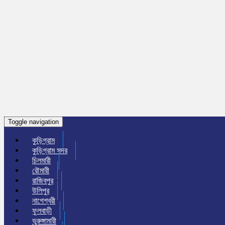
Toggle navigation
কুড়িগ্রাম
কুড়িগ্রাম সদর
চিলমারী
রৌমারী
রাজিবপুর
উলিপুর
নাগেশ্বরী
ফুলবাড়ী
ভুরুঙ্গামারী