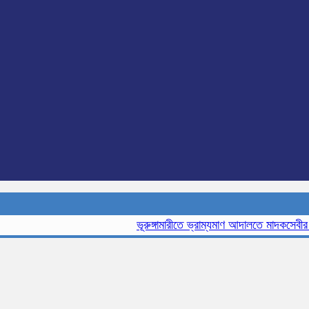
ভূরুঙ্গামারীতে ভ্রাম্যমাণ আদালতে মাদকসেবীর এক ম