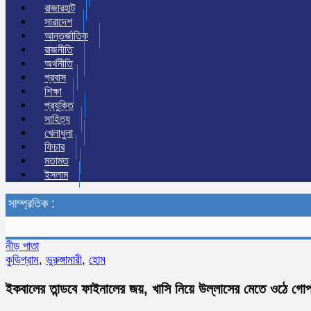
রাজারহাট
সারাদেশ
আন্তর্জাতিক
রাজনীতি
অর্থনীতি
প্রবাস
শিক্ষা
প্রযুক্তি
সাহিত্য
খেলাধুলা
ফিচার
মতামত
ইসলাম
সাম্প্রতিক :
নীড় পাতা
কুড়িগ্রাম
,
ভুরুঙ্গামারী
,
হোম
ইকবালের তান্ডবে ফাইনালের জয়, খাসি নিয়ে উল্লাসের মেতে ওঠে গোপ