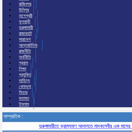
রাজিবপুর
উলিপুর
নাগেশ্বরী
ফুলবাড়ী
ভুরুঙ্গামারী
রাজারহাট
সারাদেশ
আন্তর্জাতিক
রাজনীতি
অর্থনীতি
প্রবাস
শিক্ষা
প্রযুক্তি
সাহিত্য
খেলাধুলা
ফিচার
মতামত
ইসলাম
সাম্প্রতিক :
ভূরুঙ্গামারীতে ভ্রাম্যমাণ আদালতে মাদকসেবীর এক মাসের কারাদণ