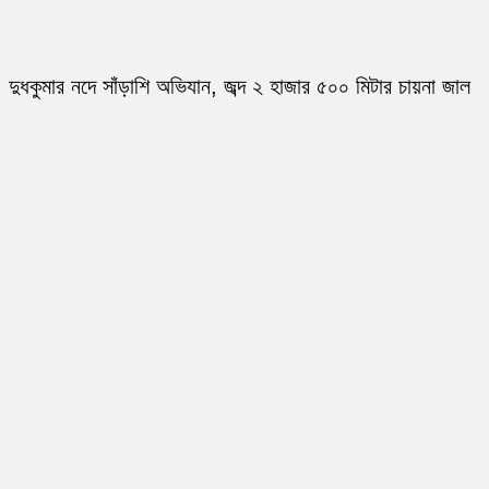
দুধকুমার নদে সাঁড়াশি অভিযান, জব্দ ২ হাজার ৫০০ মিটার চায়না জাল