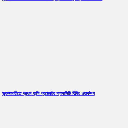
ভূরুঙ্গামারীতে প্রথম হাসি প্রজেক্টের ক্যপাসিটি বিল্ডিং ওয়ার্কশপ