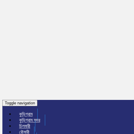
Toggle navigation
কুড়িগ্রাম
কুড়িগ্রাম সদর
চিলমারী
রৌমারী