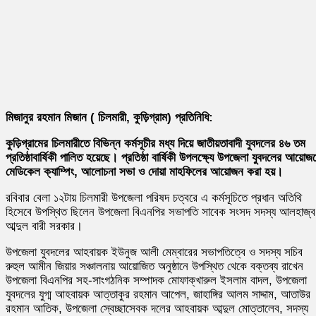
মিজানুর রহমান মিজান ( চিলমারী, কুড়িগ্রাম) প্রতিনিধি:
কুড়িগ্রামের চিলমারীতে বিভিন্ন কর্মসূচীর মধ্য দিয়ে জাতীয়তাবাদী যুবদলের ৪৬ তম
প্রতিষ্ঠাবার্ষিকী পালিত হয়েছে। প্রতিষ্ঠা বার্ষিকী উপলক্ষ্যে উপজেলা যুবদলের আয়োজ
মেডিকেল ক্যাম্পিং, আলোচনা সভা ও দোয়া মাহফিলের আয়োজন করা হয়।
রবিবার বেলা ১২টায় চিলমারী উপজেলা পরিষদ চত্বরে এ কর্মসূচিতে প্রধান অতিথি
হিসেবে উপস্থিত ছিলেন উপজেলা বিএনপির সভাপতি সাবেক সংসদ সদস্য আলহাজ্ব
আব্দুল বারী সরকার।
উপজেলা যুবদলের আহবায়ক ইউনুজ আলী মেম্বারের সভাপতিত্বে ও সদস্য সচিব
রুহুল আমীন জিয়ার সঞ্চালনায় আয়োজিত অনুষ্ঠানে উপস্থিত থেকে বক্তব্য রাখেন
উপজেলা বিএনপির সহ-সাংগঠনিক সম্পাদক মোফাক্খারুল ইসলাম বাদল, উপজেলা
যুবদলের যুগ্ম আহবায়ক আত্তাকুর রহমান আপেল, জাহাঙ্গির আলম সাদ্দাম, আতাউর
রহমান আতিক, উপজেলা স্বেচ্ছাসেবক দলের আহবায়ক আব্দুল মোত্তালেব, সদস্য