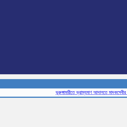
ভূরুঙ্গামারীতে ভ্রাম্যমাণ আদালতে মাদকসেবীর এক ম