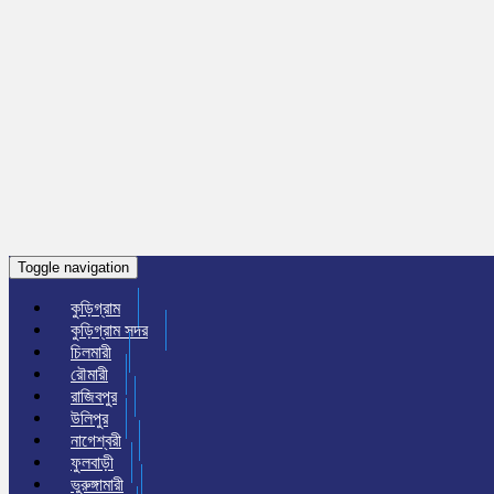
Toggle navigation
কুড়িগ্রাম
কুড়িগ্রাম সদর
চিলমারী
রৌমারী
রাজিবপুর
উলিপুর
নাগেশ্বরী
ফুলবাড়ী
ভুরুঙ্গামারী