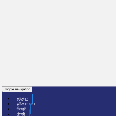
Toggle navigation
কুড়িগ্রাম
কুড়িগ্রাম সদর
চিলমারী
রৌমারী