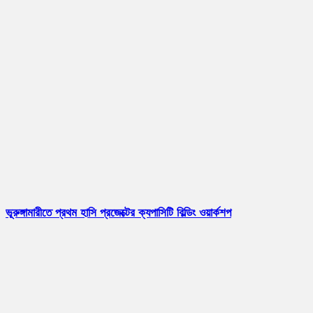
ভূরুঙ্গামারীতে প্রথম হাসি প্রজেক্টের ক্যপাসিটি বিল্ডিং ওয়ার্কশপ