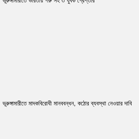
ভূরুঙ্গামারীতে ভারতীয় গরু সহ ৩ যুবক গ্রেপ্তার
ভূরুঙ্গামারীতে মাদকবিরোধী মানববন্ধন, কঠোর ব্যবস্থা নেওয়ার দাবি