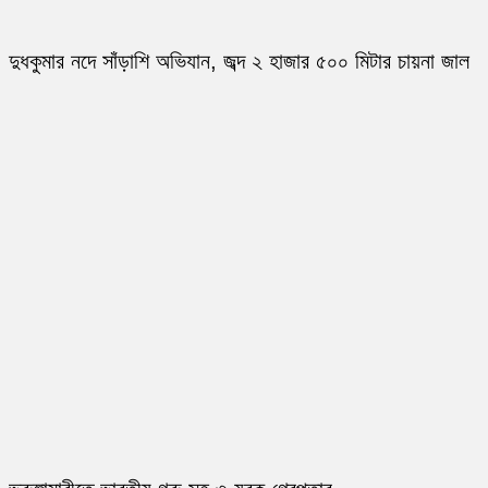
দুধকুমার নদে সাঁড়াশি অভিযান, জব্দ ২ হাজার ৫০০ মিটার চায়না জাল