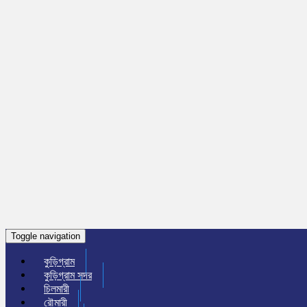
Toggle navigation
কুড়িগ্রাম
কুড়িগ্রাম সদর
চিলমারী
রৌমারী