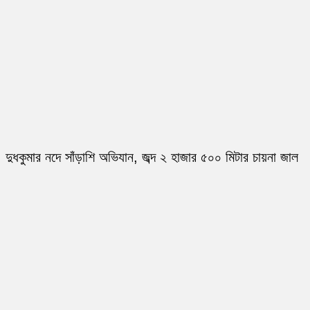
দুধকুমার নদে সাঁড়াশি অভিযান, জব্দ ২ হাজার ৫০০ মিটার চায়না জাল