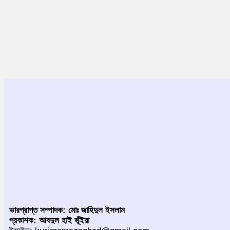
ভারপ্রাপ্ত সম্পাদক: মোঃ জাহিদুল ইসলাম
প্রকাশক: আবদুল হাই ভূঁইয়া