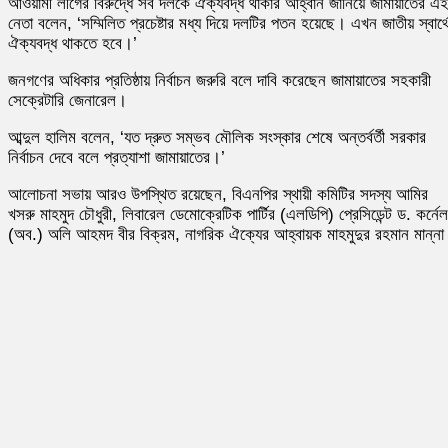
আওয়ামী লীগের বিরুদ্ধে সব দলকে ঐক্যবদ্ধ থাকার আহ্বান জানিয়ে জামায়াতের এ
নেতা বলেন, ‘সম্মিলিত প্রচেষ্টার মধ্য দিয়ে দলটির পতন হয়েছে। এখন জাতীয় স্বার্থ
ঐক্যবদ্ধ থাকতে হবে।’
জনগণের অধিকার প্রতিষ্ঠায় নির্বাচন জরুরি বলে দাবি করেছেন জামায়াতের সহকারী
সেক্রেটারি জেনারেল।
আব্দুল হালিম বলেন, ‘যত দ্রুত সম্ভব মৌলিক সংস্কার শেষে অন্তর্বর্তী সরকার
নির্বাচন দেবে বলে প্রত্যাশা জামায়াতের।’
আলোচনা সভায় আরও উপস্থিত রয়েছেন, বিএনপির স্থায়ী কমিটির সদস্য আমির
খসরু মাহমুদ চৌধুরী, লিবারেল ডেমোক্রেটিক পার্টির (এলডিপি) প্রেসিডেন্ট ড. কর্নেল
(অব.) অলি আহমদ বীর বিক্রম, নাগরিক ঐক্যের আহ্বায়ক মাহমুদুর রহমান মান্ন