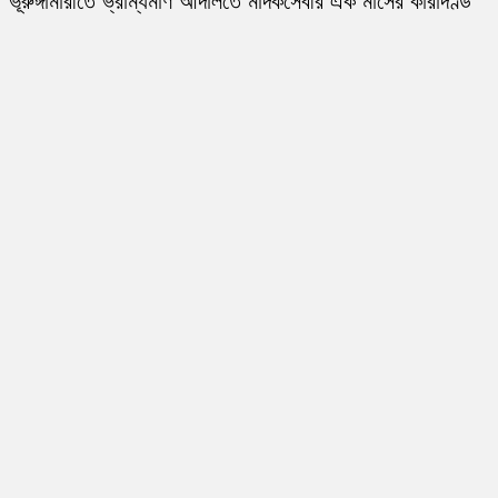
ভূরুঙ্গামারীতে ভ্রাম্যমাণ আদালতে মাদকসেবীর এক মাসের কারাদণ্ড