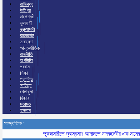
রাজিবপুর
উলিপুর
নাগেশ্বরী
ফুলবাড়ী
ভুরুঙ্গামারী
রাজারহাট
সারাদেশ
আন্তর্জাতিক
রাজনীতি
অর্থনীতি
প্রবাস
শিক্ষা
প্রযুক্তি
সাহিত্য
খেলাধুলা
ফিচার
মতামত
ইসলাম
সাম্প্রতিক :
ভূরুঙ্গামারীতে ভ্রাম্যমাণ আদালতে মাদকসেবীর এক মাসের কারাদণ