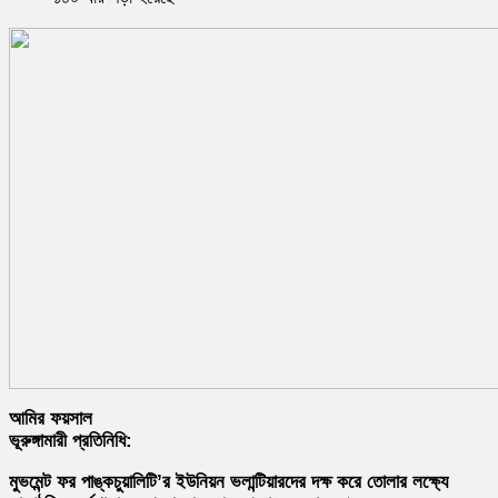
আমির ফয়সাল
ভূরুঙ্গামারী প্রতিনিধি:
মুভমেন্ট ফর পাঙ্কচুয়ালিটি’র ইউনিয়ন ভলান্টিয়ারদের দক্ষ করে তোলার লক্ষ্যে