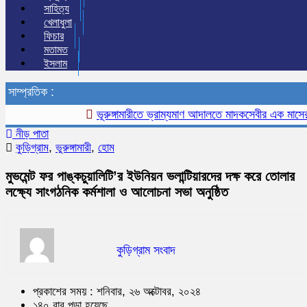
সাহিত্য
খেলাধুলা
ফিচার
মতামত
ইসলাম
সাম্প্রতিক :
ভূরুঙ্গামারীতে ভ্রাম্যমাণ আদালতে মাদকসেবীর এক মাসের কারাদ
নীড় পাতা
কুড়িগ্রাম
,
ভুরুঙ্গামারী
,
হোম
মুভমেন্ট ফর পাঙ্কচুয়ালিটি’র ইউনিয়ন ভলান্টিয়ারদের দক্ষ করে তোলার
লক্ষ্যে সাংগঠনিক কর্মশালা ও আলোচনা সভা অনুষ্ঠিত
কুড়িগ্রাম সংবাদ
প্রকাশের সময় : শনিবার, ২৬ অক্টোবর, ২০২৪
১৪০ বার পড়া হয়েছে