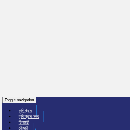
Toggle navigation
কুড়িগ্রাম
কুড়িগ্রাম সদর
চিলমারী
রৌমারী