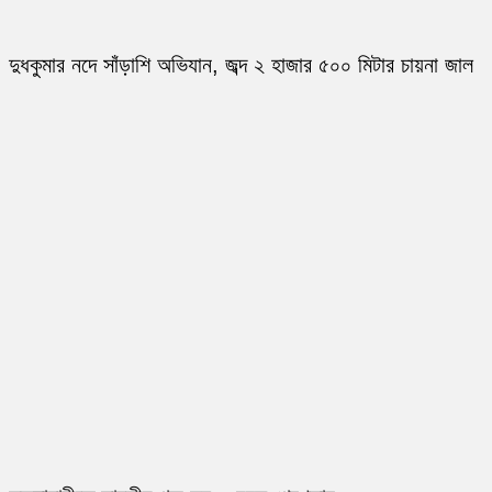
দুধকুমার নদে সাঁড়াশি অভিযান, জব্দ ২ হাজার ৫০০ মিটার চায়না জাল