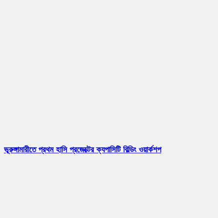
ভূরুঙ্গামারীতে প্রথম হাসি প্রজেক্টের ক্যপাসিটি বিল্ডিং ওয়ার্কশপ