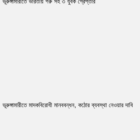
ভূরুঙ্গামারীতে ভারতীয় গরু সহ ৩ যুবক গ্রেপ্তার
ভূরুঙ্গামারীতে মাদকবিরোধী মানববন্ধন, কঠোর ব্যবস্থা নেওয়ার দাবি