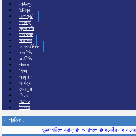
রাজিবপুর
উলিপুর
নাগেশ্বরী
ফুলবাড়ী
ভুরুঙ্গামারী
রাজারহাট
সারাদেশ
আন্তর্জাতিক
রাজনীতি
অর্থনীতি
প্রবাস
শিক্ষা
প্রযুক্তি
সাহিত্য
খেলাধুলা
ফিচার
মতামত
ইসলাম
সাম্প্রতিক :
ভূরুঙ্গামারীতে ভ্রাম্যমাণ আদালতে মাদকসেবীর এক মাসের কারাদণ