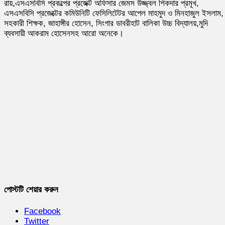
রায়,এসএসবিসি প্রকল্পের প্রজেক্ট অফিসার জেমস উজ্জ্বল শিকদার প্রমূখ,
এসএসবিসি প্রজেক্টের কমিউনিটি ফেসিলিটেটর আপেল মাহমুদ ও মিনহাজুল ইসলাম,
সহকারী শিক্ষক, জাহাঙ্গীর হোসেন, সিংগার ডাবরীহাট বালিকা উচ্চ বিদ্যালয়,মুদি
ব্যবসায়ী আকরাম হোসেনসহ আরো অনেকে।
পোস্টটি শেয়ার করুন
Facebook
Twitter