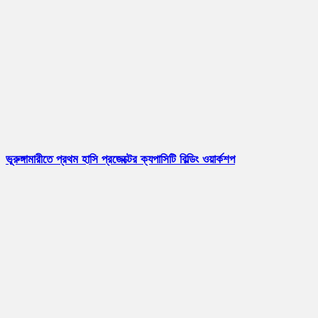
ভূরুঙ্গামারীতে প্রথম হাসি প্রজেক্টের ক্যপাসিটি বিল্ডিং ওয়ার্কশপ