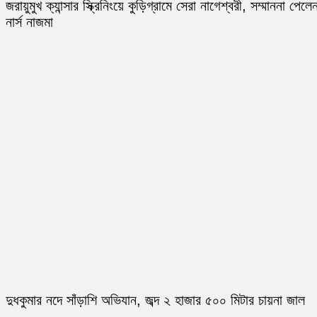
জরায়ুমুখ ক্যান্সার স্ক্রিনিংয়ে কুড়িগ্রামে সেরা নাগেশ্বরী, সম্মাননা পেলে
নার্স নাজমা
দুধকুমার নদে সাঁড়াশি অভিযান, জব্দ ২ হাজার ৫০০ মিটার চায়না জাল