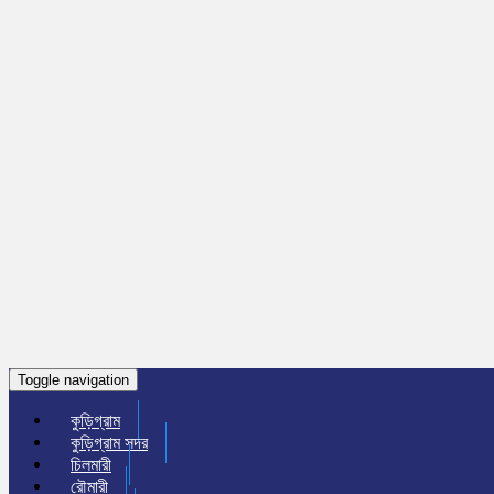
Toggle navigation
কুড়িগ্রাম
কুড়িগ্রাম সদর
চিলমারী
রৌমারী