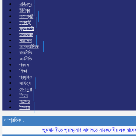
রাজিবপুর
উলিপুর
নাগেশ্বরী
ফুলবাড়ী
ভুরুঙ্গামারী
রাজারহাট
সারাদেশ
আন্তর্জাতিক
রাজনীতি
অর্থনীতি
প্রবাস
শিক্ষা
প্রযুক্তি
সাহিত্য
খেলাধুলা
ফিচার
মতামত
ইসলাম
সাম্প্রতিক :
ভূরুঙ্গামারীতে ভ্রাম্যমাণ আদালতে মাদকসেবীর এক মাসের কার