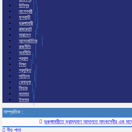
উলিপুর
নাগেশ্বরী
ফুলবাড়ী
ভুরুঙ্গামারী
রাজারহাট
সারাদেশ
আন্তর্জাতিক
রাজনীতি
অর্থনীতি
প্রবাস
শিক্ষা
প্রযুক্তি
সাহিত্য
খেলাধুলা
ফিচার
মতামত
ইসলাম
সাম্প্রতিক :
ভূরুঙ্গামারীতে ভ্রাম্যমাণ আদালতে মাদকসেবীর এক মাসের কারা
নীড় পাতা