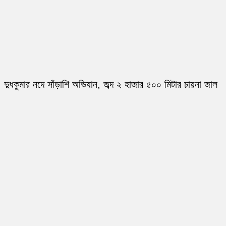
দুধকুমার নদে সাঁড়াশি অভিযান, জব্দ ২ হাজার ৫০০ মিটার চায়না জাল