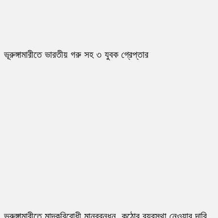
ভূরুঙ্গামারীতে ভারতীয় গরু সহ ৩ যুবক গ্রেপ্তার
ভূরুঙ্গামারীতে মাদকবিরোধী মানববন্ধন, কঠোর ব্যবস্থা নেওয়ার দাবি