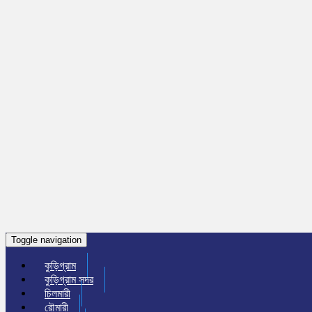
Toggle navigation
কুড়িগ্রাম
কুড়িগ্রাম সদর
চিলমারী
রৌমারী