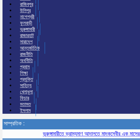
রাজিবপুর
উলিপুর
নাগেশ্বরী
ফুলবাড়ী
ভুরুঙ্গামারী
রাজারহাট
সারাদেশ
আন্তর্জাতিক
রাজনীতি
অর্থনীতি
প্রবাস
শিক্ষা
প্রযুক্তি
সাহিত্য
খেলাধুলা
ফিচার
মতামত
ইসলাম
সাম্প্রতিক :
ভূরুঙ্গামারীতে ভ্রাম্যমাণ আদালতে মাদকসেবীর এক মাসের কারাদণ