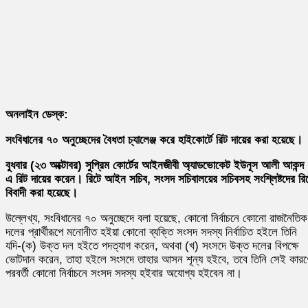
অনলাইন ডেস্ক:
সংবিধানের ৭০ অনুচ্ছেদের বৈধতা চ্যালেঞ্জ করে হাইকোর্টে রিট দায়ের করা হয়েছে।
বুধবার (২৩ অক্টোবর) সুপ্রিম কোর্টের আইনজীবী অ্যাডভোকেট ইউনূস আলী আকন্দ
এ রিট দায়ের করেন। রিটে আইন সচিব, সংসদ সচিবালয়ের সচিবসহ সংশ্লিষ্টদের রি
বিবাদী করা হয়েছে।
উল্লেখ্য, সংবিধানের ৭০ অনুচ্ছেদে বলা হয়েছে, কোনো নির্বাচনে কোনো রাজনৈতিক
দলের প্রার্থীরূপে মনোনীত হইয়া কোনো ব্যক্তি সংসদ সদস্য নির্বাচিত হইলে তিনি
যদি-(ক) উক্ত দল হইতে পদত্যাগ করেন, অথবা (খ) সংসদে উক্ত দলের বিপক্ষে
ভোটদান করেন, তাহা হইলে সংসদে তাহার আসন শূন্য হইবে, তবে তিনি সেই কারণ
পরবর্তী কোনো নির্বাচনে সংসদ সদস্য হইবার অযোগ্য হইবেন না।