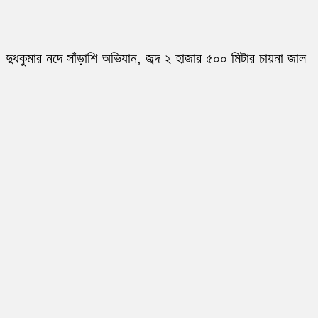
দুধকুমার নদে সাঁড়াশি অভিযান, জব্দ ২ হাজার ৫০০ মিটার চায়না জাল