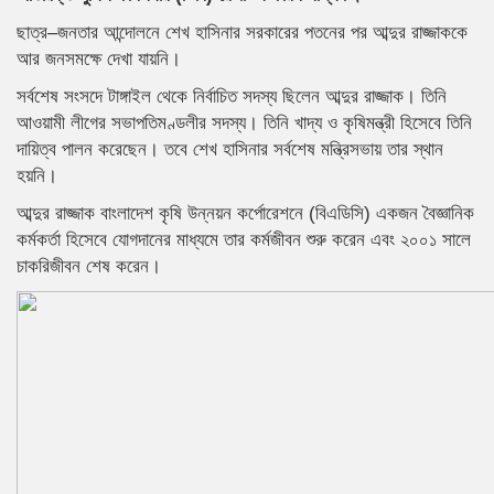
ছাত্র–জনতার আন্দোলনে শেখ হাসিনার সরকারের পতনের পর আব্দুর রাজ্জাককে
আর জনসমক্ষে দেখা যায়নি।
সর্বশেষ সংসদে টাঙ্গাইল থেকে নির্বাচিত সদস্য ছিলেন আব্দুর রাজ্জাক। তিনি
আওয়ামী লীগের সভাপতিমণ্ডলীর সদস্য। তিনি খাদ্য ও কৃষিমন্ত্রী হিসেবে তিনি
দায়িত্ব পালন করেছেন। তবে শেখ হাসিনার সর্বশেষ মন্ত্রিসভায় তার স্থান
হয়নি।
আব্দুর রাজ্জাক বাংলাদেশ কৃষি উন্নয়ন কর্পোরেশনে (বিএডিসি) একজন বৈজ্ঞানিক
কর্মকর্তা হিসেবে যোগদানের মাধ্যমে তার কর্মজীবন শুরু করেন এবং ২০০১ সালে
চাকরিজীবন শেষ করেন।