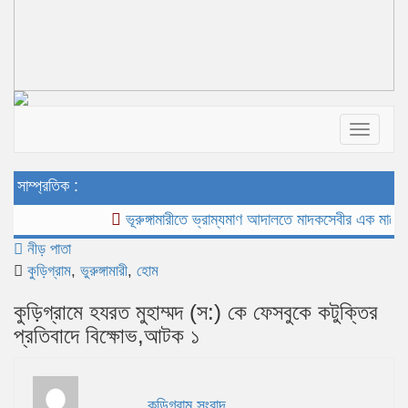
Toggle
navigat
সাম্প্রতিক :
ভূরুঙ্গামারীতে ভ্রাম্যমাণ আদালতে মাদকসেবীর এক মাসের কার
নীড় পাতা
কুড়িগ্রাম
,
ভুরুঙ্গামারী
,
হোম
কুড়িগ্রামে হযরত মুহাম্মদ (স:) কে ফেসবুকে কটুক্তির
প্রতিবাদে বিক্ষোভ,আটক ১
কুড়িগ্রাম সংবাদ