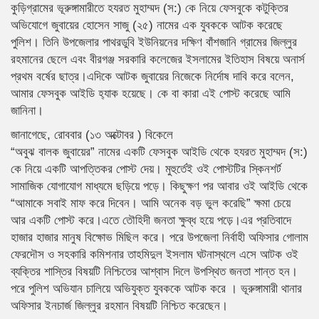
কুড়িগ্রামের ভূরুঙ্গামারীতে হযরত মুহাম্মদ (স:) কে নিয়ে ফেসবুকে কটুক্তির
অভিযোগে জুবায়ের হোসেন সাজু (২৫) নামের এক যুবককে আটক করেছে
পুলিশ। তিনি উপজেলার পাথরডুবি ইউনিয়নের দক্ষিণ বাঁশজানি গ্রামের জিল্লুর
রহমানের ছেলে এবং বীরগঞ্জ সরকারি কলেজের ইসলামের ইতিহাস বিষয়ে অনার্স
প্রথম বর্ষের ছাত্র।এদিকে আটক জুবায়ের নিজেকে নির্দোষ দাবি করে বলেন,
আমার ফেসবুক আইডি হ‍্যাক হয়েছে। কে বা কারা এই পোস্ট করেছে আমি
জানিনা।
জানাগেছে, রোববার (১৩ অক্টোবর ) বিকেলে
“অবুঝ বালক জুবায়ের” নামের একটি ফেসবুক আইডি থেকে হযরত মুহাম্মদ (স:)
কে নিয়ে একটি আপত্তিকর পোস্ট দেয়। মুহুর্তেই ওই পোস্টটির স্কিনশর্ট
সামাজিক যোগাযোগ মাধ্যমে ছড়িয়ে পড়ে। কিছুক্ষণ পর আবার ওই আইডি থেকে
“আমাকে সবাই মাফ করে দিবেন। আমি অনেক বড় ভুল করেছি” ক্ষমা চেয়ে
আর একটি পোস্ট করে।এতে তৌহিদী জনতা ক্ষুব্ধ হয়ে পড়ে।এর প্রতিবাদে
হাজার হাজার মানুষ বিক্ষোভ মিছিল করে। পরে উপজেলা নির্বাহী অফিসার গোলাম
ফেরদৌস ও সহকারি কমিশনার তাহমিদুল ইসলাম ঘটনাস্থলে এসে আটক ওই
ব্যক্তির শাস্তির বিষয়টি নিশ্চিতের আশ্বাস দিলে উপস্থিত জনতা শান্ত হন।
পরে পুলিশ অভিযান চালিয়ে অভিযুক্ত যুবককে আটক করে । ভূরুঙ্গামারী থানার
অফিসার ইনচার্জ জিল্লুর রহমান বিষয়টি নিশ্চিত করেছেন।