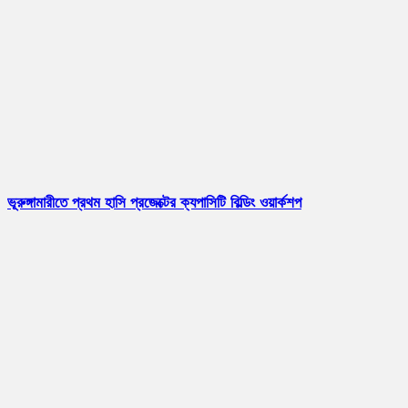
ভূরুঙ্গামারীতে প্রথম হাসি প্রজেক্টের ক্যপাসিটি বিল্ডিং ওয়ার্কশপ