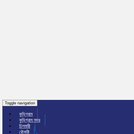
Toggle navigation
কুড়িগ্রাম
কুড়িগ্রাম সদর
চিলমারী
রৌমারী