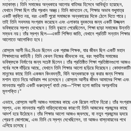
মহাকাব্য। তিনি সমাজের অন্ধকারে আলোর বাতিঘর হিসেবে আবির্ভূত হয়েছেন,
যেখানে শিক্ষা ছিল তাঁর প্রধান অস্ত্র। তিনি জানতেন যে, শিক্ষার অভাব শুধুমাত্র
একটি ব্যক্তি নয়, বরং একটি পুরো সমাজকে অন্ধকারের দিকে ঠেলে দিতে পারে।
তাই তিনি সবসময় সংগ্রাম করেছেন এবং এলাকার যুবকদের জন্য একটি উজ্জ্বল
ভবিষ্যতের স্বপ্ন দেখেছেন। তিনি বুঝতে পেরেছিলেন, শিক্ষা ছাড়া সমাজের উন্নতি
সম্ভব নয়। তাঁর স্বপ্ন ছিল—একটি শিক্ষিত জাতি, যেখানে প্রতিটি সন্তান শিক্ষার
আলোতে আলোকিত হবে।
রোস্তম আলী বিএ.বিএড ছিলেন এক প্রাজ্ঞ শিক্ষক, যার জীবন ছিল একটি মহান
শিক্ষাদানের কাহিনী। তিনি কেবল নিজের জীবনকে নয়, বরং স্থানীয় সমাজের
ভবিষ্যৎকে নির্মাণের জন্য সচেষ্ট ছিলেন। তাঁর প্রতিষ্ঠিত শিক্ষা প্রতিষ্ঠানগুলো আজও
গর্বের সঙ্গে দাঁড়িয়ে আছে, যেখানে তিনি শিক্ষার আলো ছড়িয়ে দিয়েছেন। কোদালকাটি
মানুষের কাছে তিনি একজন কিংবদন্তী, যিনি অন্ধকারকে দূর করার জন্য শিক্ষার
মশাল হাতে নিয়ে অবিরাম পথ চলেছেন। রোস্তম আলীর জীবন আমাদের শিক্ষা এবং
মানবতার প্রতি একটি গুরুত্বপূর্ণ বার্তা দেয়—“শিক্ষা হলো জাতির অগ্রগতির
মূলশক্তি।”
এভাবে, রোস্তম আলী আজও সমাজের কাছে এক রিয়েল লাইফ হিরো। তাঁর সংগ্রাম
স্বপ্ন, এবং মানবতার প্রতি দায়িত্ববোধের কারণেই তিনি আজকের প্রজন্মের কাছে
আদর্শ হয়ে উঠেছেন। তাঁর শিক্ষার আলো আজও জ্বলছে, যা নতুন প্রজন্মের হৃদয়ে
প্রেরণা জোগাচ্ছে, এবং তিনি যে স্বপ্ন দেখেছিলেন, তা আজও বাস্তবায়নের পথে
এগিয়ে চলেছে।