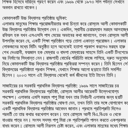
শিক্ষক হিসেবে দায়িত্ব গ্রহণ করেন এবং ১৯৬৯ থেকে ১৯৭৩ সাল পর্যন্ত সেখানে
অবদান রাখতে থাকেন।
কোদালকাটি উচ্চ বিদ্যালয় প্রতিষ্ঠায় ভূমিকা:
এলাকার মানুষের শিক্ষার প্রয়োজনীয়তার কথা চিন্তা করে রোস্তম আলী কোদালকাটি
উচ্চ বিদ্যালয় প্রতিষ্ঠার উদ্যোগ নেন। একদিন, স্থানীয় চেয়ারম্যান মরহুম আলহাজ্
রফিয়ল হক যখন এসএসসি পাস মেয়ের অভাবের কথা জানালেন, তখন রোস্তম আলী
উপলব্ধি করেন যে, একটি শিক্ষা প্রতিষ্ঠান গড়ে তোলা একান্ত প্রয়োজন। এলাকার
লোকজনের মধ্যে মিটিং অনুষ্ঠিত হলে অনেকেই হতাশা প্রকাশ করলেও মরহুম হারু
শেখ দেওয়ানী, ফয়জাল হক মেম্বার ও বাদশা মেম্বারের সাহসে তিনি একটি টিনশেড
ঘর নির্মাণের সিদ্ধান্ত নেন। রাজশাহী বোর্ডের পরিচিতি কাজে লাগিয়ে, দ্রুত অনুমো
নিয়ে কোদালকাটি উচ্চ বিদ্যালয় প্রতিষ্ঠার প্রক্রিয়া সম্পন্ন করেন। তিনি ছিলেন স
বিদ্যালয়ের প্রতিষ্ঠাতা প্রধান শিক্ষক, যেখানে শিক্ষার আলো ছড়াতে তিনি সমর্পিত
ছিলেন। ২০০৩ সালে এই বিদ্যালয় থেকেই কর্ম জীবনের ইতি টানেন তিনি।
সাজাইয়ের চর সরকারি প্রাথমিক বিদ্যালয় প্রতিষ্ঠা: ১৯৬৯ সালে সাজাইয়ের চর
সরকারি প্রাথমিক বিদ্যালয়ের প্রতিষ্ঠা, রোস্তম আলীর আরেকটি উল্লেখযোগ্য
পদক্ষেপ। এলাকার এমপি মরহুম পাপু মিয়া যখন তার নির্বাচনী এলাকার জন্য ছয়টি
সরকারি প্রাথমিক বিদ্যালয় প্রতিষ্ঠার ঘোষণা দেন, তখন তিনি তার সঙ্গে যোগাযোগ ক
একটি প্রাথমিক বিদ্যালয় প্রতিষ্ঠার আবেদন জানান। প্রথমে প্রতিশ্রুতি দিলেও
পরবর্তী তে তার কথার বরখেলাপ করেন। তবে রোস্তম আলী বিএ.বিএড ও থেকে
যাওয়ার পাত্র নন। সংসদ সদস্য পাপু মিয়া কে প্রতিশ্রুতি পালন করতে একপ্রকার
বাধ্য করেন। রোস্তম আলী নিরলস চেষ্টা করেন, এবং এলাকার মানুষের মধ্যে শিক্ষা