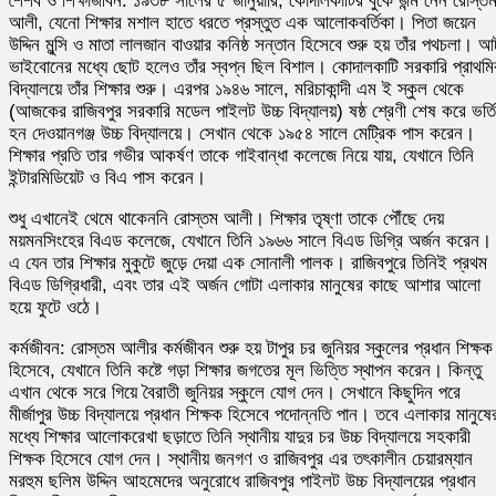
শৈশব ও শিক্ষাজীবন: ১৯৩৮ সালের ৫ জানুয়ারি, কোদালকাটির বুকে জন্ম নেন রোস্ত
আলী, যেনো শিক্ষার মশাল হাতে ধরতে প্রস্তুত এক আলোকবর্তিকা। পিতা জয়েন
উদ্দিন মুন্সি ও মাতা লালজান বাওয়ার কনিষ্ঠ সন্তান হিসেবে শুরু হয় তাঁর পথচলা। আ
ভাইবোনের মধ্যে ছোট হলেও তাঁর স্বপ্ন ছিল বিশাল। কোদালকাটি সরকারি প্রাথম
বিদ্যালয়ে তাঁর শিক্ষার শুরু। এরপর ১৯৪৬ সালে, মরিচাকান্দী এম ই স্কুল থেকে
(আজকের রাজিবপুর সরকারি মডেল পাইলট উচ্চ বিদ্যালয়) ষষ্ঠ শ্রেণী শেষ করে ভর্তি
হন দেওয়ানগঞ্জ উচ্চ বিদ্যালয়ে। সেখান থেকে ১৯৫৪ সালে মেট্রিক পাস করেন।
শিক্ষার প্রতি তার গভীর আকর্ষণ তাকে গাইবান্ধা কলেজে নিয়ে যায়, যেখানে তিনি
ইন্টারমিডিয়েট ও বিএ পাস করেন।
শুধু এখানেই থেমে থাকেননি রোস্তম আলী। শিক্ষার তৃষ্ণা তাকে পৌঁছে দেয়
ময়মনসিংহের বিএড কলেজে, যেখানে তিনি ১৯৬৬ সালে বিএড ডিগ্রি অর্জন করেন।
এ যেন তার শিক্ষার মুকুটে জুড়ে দেয়া এক সোনালী পালক। রাজিবপুরে তিনিই প্রথম
বিএড ডিগ্রিধারী, এবং তার এই অর্জন গোটা এলাকার মানুষের কাছে আশার আলো
হয়ে ফুটে ওঠে।
কর্মজীবন: রোস্তম আলীর কর্মজীবন শুরু হয় টাপুর চর জুনিয়র স্কুলের প্রধান শিক্ষক
হিসেবে, যেখানে তিনি কষ্টে গড়া শিক্ষার জগতের মূল ভিত্তি স্থাপন করেন। কিন্তু
এখান থেকে সরে গিয়ে বৈরাতী জুনিয়র স্কুলে যোগ দেন। সেখানে কিছুদিন পরে
মীর্জাপুর উচ্চ বিদ্যালয়ে প্রধান শিক্ষক হিসেবে পদোন্নতি পান। তবে এলাকার মানুষে
মধ্যে শিক্ষার আলোকরেখা ছড়াতে তিনি স্থানীয় যাদুর চর উচ্চ বিদ্যালয়ে সহকারী
শিক্ষক হিসেবে যোগ দেন। স্থানীয় জনগণ ও রাজিবপুর এর তৎকালীন চেয়ারম্যান
মরহুম ছলিম উদ্দিন আহমেদের অনুরোধে রাজিবপুর পাইলট উচ্চ বিদ্যালয়ের প্রধান