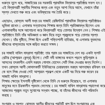
গুরুত্ব তুলে ধরে, সাজাইয়ের চর সরকারি প্রাথমিক বিদ্যালয় প্রতিষ্ঠায় সফল হন।
এই বিদ্যালয়টি স্থানীয় শিশুদের জন্য এক নতুন আশা নিয়ে আসে, যেখানে তাঁরা
স্বপ্ন দেখতে শুরু করে এবং ভবিষ্যতের পথ তৈরি করে।
এছাড়াও, রোস্তম আলী মধ্য চর সাজাই রেজিস্টার্ড প্রাথমিক বিদ্যালয় প্রতিষ্ঠায়ও
ভূমিকা রাখেন। এলাকার সন্তানদের শিক্ষার জন্য তিনি প্রতিজ্ঞাবদ্ধ ছিলেন এবং
এলাকাবাসীর সঙ্গে আলোচনা করে বিদ্যালয়টি গড়ে তোলার উদ্যোগ নেন। শিক্ষার এ
প্রতিষ্ঠানে তিনি তাঁর অভিজ্ঞতা ও জ্ঞান দিয়ে নতুন প্রজন্মকে গড়ে তোলার স্বপ্ন
দেখেন। তাঁর দৃষ্টিতে, শিক্ষা ছিল একটি শক্তিশালী হাতিয়ার, যা এলাকার যুবকদের
জীবনের বাস্তবতার সঙ্গে জড়িত করতে সক্ষম।
চর সাজাই দাখিল মাদ্রাসা প্রতিষ্ঠা: তার গ্রাম চর সাজাইয়ে বেশ বড় একটা ফ্লাট
শেল্টার (আশ্রয়ন কেন্দ্র) ছিলো। সেটি নদী ভাঙ্গনের কবলে পড়লে কুড়িগ্রাম ৪
আসনের তৎকালীন এমপি মরহুম গোলাম হোসেন সেটি লিজ দেওয়ার জন্য নির্দেশ।
তখন রোস্তম আলী কোদালকাটি ইউনিয়নের চেয়ারম্যান মরহুম আলহাজ্ব রফিয়ল হ
কে বলে লিজ দেওয়া সেই আশ্রয়ন প্রকল্প থেকে একটি ঘর নিয়ে শুরু করেন চর
সাজাই দাখিল মাদ্রাসা।
শিক্ষার ক্ষেত্রে ইসলামী দৃষ্টিকোণ থেকে তিনি যে গুরুত্ব দিয়েছেন, তা এলাকার
মানুষের মনে চিরকালীন প্রভাব ফেলেছে। চর সাজাই দাখিল মাদ্রাসায় পড়ালেখা কর
আজকের প্রজন্ম নতুন সুযোগের সন্ধান পাচ্ছে, যা তাঁদের জীবনের গতি পরিবর্তন
করছে।
সংগ্রাম ও স্বপ্ন: রোস্তম আলীর জীবনের প্রতিটি ধাপ ছিল সংগ্রামের এক