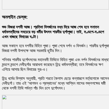
অনলাইন ডেস্ক:
শুভ বিজয়া দশমী আজ। প্রতিমা বিসর্জনের মধ্য দিয়ে আজ শেষ হবে সনাতন
ধর্মাবলম্বীদের সবচেয়ে বড় ধর্মীয় উৎসব শারদীয় দুর্গাপূজা। তাই, মণ্ডপে-মণ্ডপে
এখন বাজছে বিদায়ের ঘণ্টা।
আজ সকালে হবে দশমীর বিহিত পূজা। পূজা শেষে দর্পন ও বিসর্জন। শারদীয় দুর্গাপূজ
বিজয়া দশমী উপলক্ষে আজ সরকারি ছুটির দিন।
শনিবার শারদীয় দুর্গোৎসবের মহানবমী তিথিতে বিহিত পূজা এবং দর্পন বিসর্জনের মাধ্য
মন্ডপে মন্ডপে দেবীদুর্গার আরাধনা করেছেন হিন্দু ধর্মাবলম্বীরা; তবে বিসর্জনের ক্ষণ
এগিয়ে আসায় ছিল বিদায়ের সুর-ও।
হিন্দু ধর্মের বিশ্বাস অনুযায়ী, প্রতি শরতে কৈলাস ছেড়ে কন্যারূপে মর্ত্যলোকে আসেন
দেবীদুর্গা। তার এই ‘আগমন ও প্রস্থানের’ মধ্যে আশ্বিন মাসের শুক্লপক্ষের ষষ্ঠী
থেকে দশমী তিথি পর্যন্ত পাঁচ দিন চলে দুর্গোৎসব।