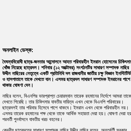
অনলাইন ডেস্ক:
বৈষম্যবিরোধী ছাত্র-জনতার আন্দোলনে আহত পরিবারহীন ইমরান হোসেনের চিকিৎসা
খোঁজ নিয়েছে ছাত্রদল। শনিবার (১২ অক্টোবর) সংগঠনটির সাধারণ সম্পাদক নাছির
উদ্দীন নাছিরের নেতৃত্বে একটি প্রতিনিধি দল রাজধানীর জাতীয় চক্ষু বিজ্ঞান ইনস্টিটি
ও হাসপাতালে তাকে দেখতে যান। এসময় ছাত্রদল সাধারণ সম্পাদক ইমরানের পাশে
থাকার ঘোষণা দেন।
নাছির বলেন, বিএনপির ভারপ্রাপ্ত চেয়ারম্যান তারেক রহমানের নির্দেশে আমরা তাক
দেখতে গিয়েছি। তার চিকিৎসার যাবতীয় দায়িত্ব এখন থেকে বিএনপি পরিবারের।
ছাত্রদলই তার পরিবার হিসেবে পাশে থাকবে। ইমরান এখন থেকে পরিবারহীন নয়।
এসময় তারেক রহমানের পক্ষ থেকে তাকে আর্থিক সহায়তা দেয়া হয়। ঘোষণা দেয়া হয
পরবর্তী পুনর্বাসনে যাবতীয় খরচ বহনের।
কেন্দ্রীয় ছাত্রদলের সাধারণ সম্পাদক নাছির উদ্দীন নাছির বলেন, অন্তর্বর্তী সরকার