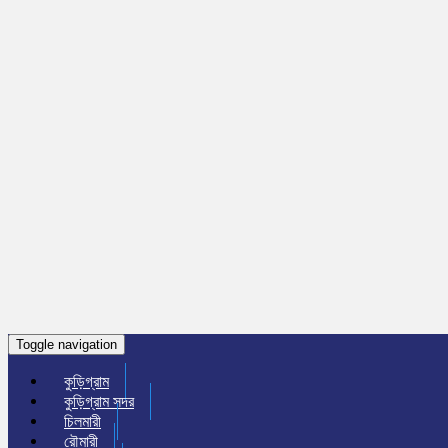
Toggle navigation
কুড়িগ্রাম
কুড়িগ্রাম সদর
চিলমারী
রৌমারী