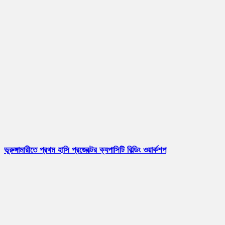
ভূরুঙ্গামারীতে প্রথম হাসি প্রজেক্টের ক্যপাসিটি বিল্ডিং ওয়ার্কশপ