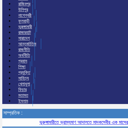
রাজিবপুর
উলিপুর
নাগেশ্বরী
ফুলবাড়ী
ভুরুঙ্গামারী
রাজারহাট
সারাদেশ
আন্তর্জাতিক
রাজনীতি
অর্থনীতি
প্রবাস
শিক্ষা
প্রযুক্তি
সাহিত্য
খেলাধুলা
ফিচার
মতামত
ইসলাম
সাম্প্রতিক :
ভূরুঙ্গামারীতে ভ্রাম্যমাণ আদালতে মাদকসেবীর এক মাসের কারাদ