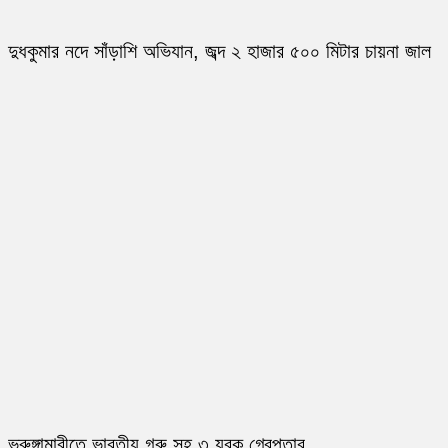
দুধকুমার নদে সাঁড়াশি অভিযান, জব্দ ২ হাজার ৫০০ মিটার চায়না জাল
ভূরুঙ্গামারীতে ভারতীয় গরু সহ ৩ যুবক গ্রেপ্তার