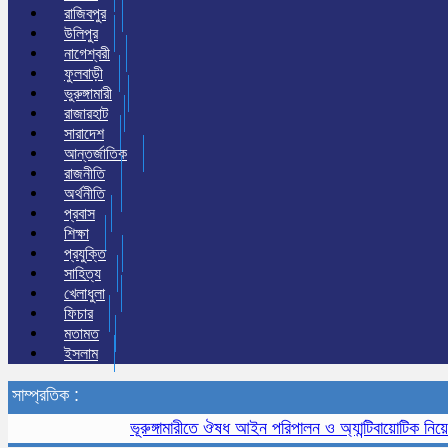
রাজিবপুর
উলিপুর
নাগেশ্বরী
ফুলবাড়ী
ভুরুঙ্গামারী
রাজারহাট
সারাদেশ
আন্তর্জাতিক
রাজনীতি
অর্থনীতি
প্রবাস
শিক্ষা
প্রযুক্তি
সাহিত্য
খেলাধুলা
ফিচার
মতামত
ইসলাম
সাম্প্রতিক :
ভূরুঙ্গামারীতে ঔষধ আইন পরিপালন ও অ্যান্টিবায়োটিক নিয়ে সচেত