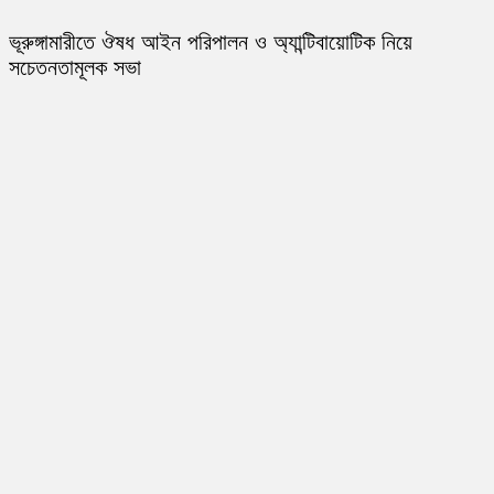
ভূরুঙ্গামারীতে ঔষধ আইন পরিপালন ও অ্যান্টিবায়োটিক নিয়ে
সচেতনতামূলক সভা