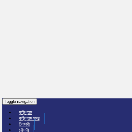
Toggle navigation
কুড়িগ্রাম
কুড়িগ্রাম সদর
চিলমারী
রৌমারী