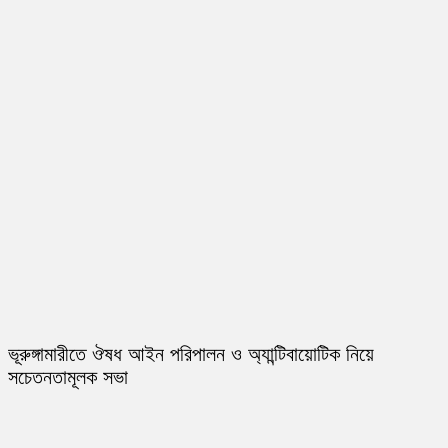
ভূরুঙ্গামারীতে ঔষধ আইন পরিপালন ও অ্যান্টিবায়োটিক নিয়ে
সচেতনতামূলক সভা