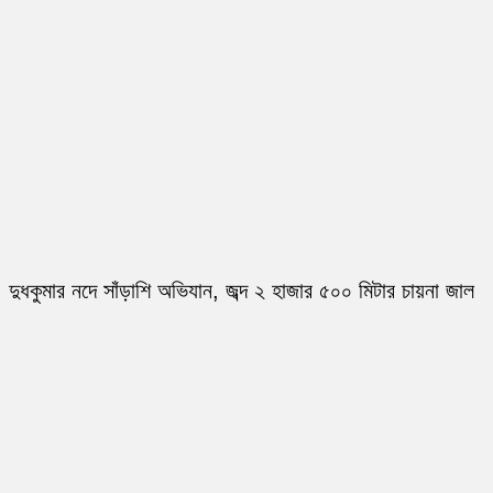
দুধকুমার নদে সাঁড়াশি অভিযান, জব্দ ২ হাজার ৫০০ মিটার চায়না জাল