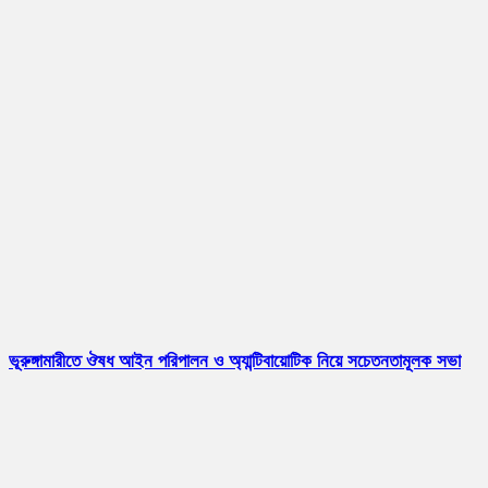
ভূরুঙ্গামারীতে ঔষধ আইন পরিপালন ও অ্যান্টিবায়োটিক নিয়ে সচেতনতামূলক সভা