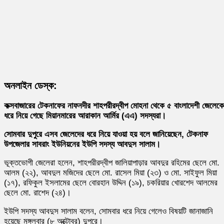
অনলাইন ডেস্ক:
কক্সবাজারের টেকনাফের নাফনদীর শাহপরীরদ্বীপ মোহনা থেকে ৫ বাংলাদেশী জেলেকে
ধরে নিয়ে গেছে মিয়ানমারের আরাকান আর্মির (এএ) সদস্যরা।
সোমবার দুপুরে এসব জেলেদের ধরে নিয়ে যাওয়া হয় বলে জানিয়েছেন, টেকনাফ
উপজেলার সাবরাং ইউনিয়নের ইউপি সদস্য আবদুস সালাম।
ভূক্তভোগী জেলেরা হলেন, শাহপরীরদ্বীপ জালিয়াপাড়ার আবদুর রহিমের ছেলে মো.
আলম (২২), আবদুল মজিদের ছেলে মো. রাসেল মিয়া (২৩) ও মো. সাইফুল মিয়া
(১৭), রফিকুল ইসলামের ছেলে বোরহান উদ্দিন (১৯), চকরিয়ার খোরশেদ আলমের
ছেলে মো. রাশেদ (২৪)।
ইউপি সদস্য আবদুস সালাম বলেন, সোমবার ধরে নিয়ে গেলেও বিষয়টি জানাজানি
হয়েছে মঙ্গলবার (৮ অক্টোবর) দুপুরে।