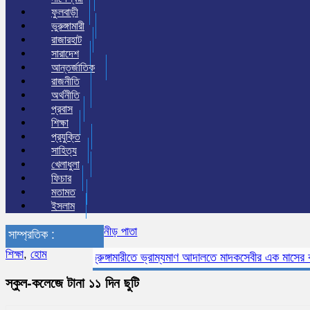
ফুলবাড়ী
ভুরুঙ্গামারী
রাজারহাট
সারাদেশ
আন্তর্জাতিক
রাজনীতি
অর্থনীতি
প্রবাস
শিক্ষা
প্রযুক্তি
সাহিত্য
খেলাধুলা
ফিচার
মতামত
ইসলাম
নীড় পাতা
সাম্প্রতিক :
শিক্ষা
,
হোম
ভূরুঙ্গামারীতে ভ্রাম্যমাণ আদালতে মাদকসেবীর এক মাসের কারাদণ্
স্কুল-কলেজে টানা ১১ দিন ছুটি