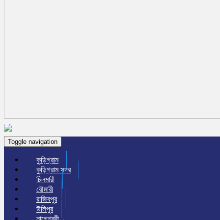
Toggle navigation
কুড়িগ্রাম
কুড়িগ্রাম সদর
চিলমারী
রৌমারী
রাজিবপুর
উলিপুর
নাগেশ্বরী