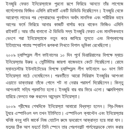
ইনজুরি ফেরত ইনিয়েস্তাকে পুরনো রূপে ফিরিয়ে আনতে তাঁর লাগেজে
বার্সেলোনার ফিজিও এমিলি রাইকার্ট একটি ডিভিডি দিয়েছিলেন। ইনজুরি থেকে
আরোগ্য লাভের পর প্লেয়ারদের পুনর্বাসন অর্থাৎ মানসিক এবং শারীরিক ভাবে
আগের ফর্মে ফিরিয়ে আনার কাজটি বার্সায় করে থাকেন ফিজিও এমিলি
রাইকার্ট। আর তাঁর বানানো ঐ ডিভিডি সদ্য ইনজুরি ফেরত এবং মানসিকভাবে
ভেংগে পরা ইনিয়েস্তাকে নতুন করে জাগিয়ে তুলতে এবং বিশ্বকাপের
ইতিহাসের পাতায় স্প্যানিশ রূপকথা লিখতে বিশাল ভূমিকা রেখেছিলো।
২০০৯ চ্যাম্পিয়ন্স লীগ ফাইনালের ১০ দিন পূর্বে ভিয়ারিয়ালের বিপক্ষে ম্যাচে
ইনিয়েস্তার উরুর ২ সেন্টিমিটার জায়গা বাজেভাবে কেটে গিয়েছিলো। রোমে
ম্যানচেস্টার ইউনাইটেডের বিপক্ষে চ্যাম্পিয়ন্স লীগ ফাইনালে ৬০ ভাগ ফিট
ইনিয়েস্তা মাঠে নেমেছিলেন। পরবর্তীতে আরো সিরিয়াস ইনজুরির আশংকা
এড়াতে ডাক্তাররা তাঁকে গোলে শট না নেয়ার পরামর্শ দিয়েছিলেন। কিন্তু
আশংকাই সত্যি প্রমাণিত হলো। ইনজুরি বার বার ফিরে এলো। আত্মবিশ্বাস
হারিয়ে ফেলতে শুরু করলেন আন্দ্রেস ইনিয়েস্তা।
২০০৯ গ্রীষ্মের শেষদিকে ইনিয়েস্তা আবারো বিধ্বস্ত হলেন। প্রি-সিজন
ট্যুরে এস্পানিওল দল তখন ইটালিতে। এস্পানিওল ক্যাপ্টেন এবং ইনিয়েস্তার
ঘনিষ্ঠ বন্ধু দানি জার্কে নিজ হোটেল রুমে হৃদরোগে আক্রান্ত হয়ে মারা যান।
মৃত্যুর ঠিক আগ মুহূর্তে তিনি স্পেনে তার প্রেগন্যান্ট গার্লফ্রেন্ডকে ফোন করার