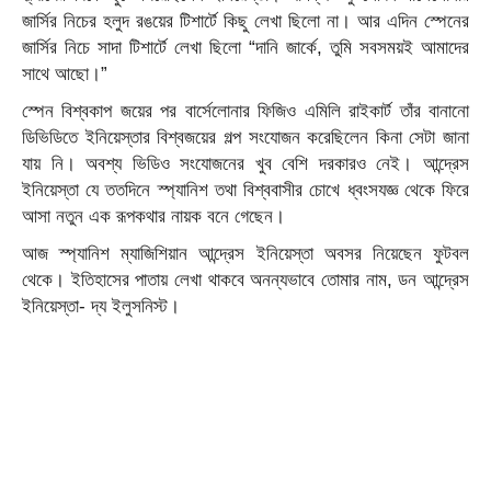
জার্সির নিচের হলুদ রঙয়ের টিশার্টে কিছু লেখা ছিলো না। আর এদিন স্পেনের
জার্সির নিচে সাদা টিশার্টে লেখা ছিলো “দানি জার্কে, তুমি সবসময়ই আমাদের
সাথে আছো।”
স্পেন বিশ্বকাপ জয়ের পর বার্সেলোনার ফিজিও এমিলি রাইকার্ট তাঁর বানানো
ডিভিডিতে ইনিয়েস্তার বিশ্বজয়ের গল্প সংযোজন করেছিলেন কিনা সেটা জানা
যায় নি। অবশ্য ভিডিও সংযোজনের খুব বেশি দরকারও নেই। আন্দ্রেস
ইনিয়েস্তা যে ততদিনে স্প্যানিশ তথা বিশ্ববাসীর চোখে ধ্বংসযজ্ঞ থেকে ফিরে
আসা নতুন এক রূপকথার নায়ক বনে গেছেন।
আজ স্প্যানিশ ম্যাজিশিয়ান আন্দ্রেস ইনিয়েস্তা অবসর নিয়েছেন ফুটবল
থেকে। ইতিহাসের পাতায় লেখা থাকবে অনন্যভাবে তোমার নাম,‌ ডন আন্দ্রেস
ইনিয়েস্তা- দ্য ইলুসনিস্ট।