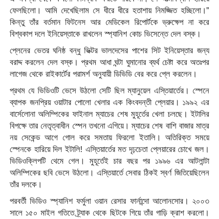
ফেলছিলো। আমি দেখেছিলাম সে ধীরে ধীরে হতাশায় নিমজ্জিত হচ্ছিলো।”
কিন্তু তাঁর বর্তমান ফিটনেস আর মেডিকেল রিপোর্টকে ভ্রুক্ষেপ না করে
বিশ্বকাপ দলে ইনিয়েস্তাকে রাখলেন স্প্যানিশ কোচ ভিসেন্তে দেল বস্ক।
প্লেনের ভেতর ঘনিষ্ঠ বন্ধু ভিক্টর ভালদেসের পাশের সিট ইনিয়েস্তার জন্য
বরাদ্দ করলেন দেল বস্ক। প্রথম আধা ঘন্টা ঘুমানোর ব্যর্থ চেষ্টা করে অতঃপর
লাগেজ থেকে রাইকার্টের পরামর্শ অনুযায়ী ডিভিডি বের করে প্লে করলেন।
প্রথম যে ভিডিওটি ভেসে উঠলো সেটি ছিল ম্যানুয়েল এস্তিয়ার্তের। স্পেনে
ব্যাপক জনপ্রিয় ওয়াটার পোলো খেলার এক কিংবদন্তী প্লেয়ার। ১৯৯২ এর
বার্সেলোনা অলিম্পিকের ফাইনাল ম্যাচের শেষ মুহূর্তের খেলা চলছে। ইটালির
বিপক্ষে তার নেতৃত্বাধীন স্পেন তখনো এগিয়ে। ম্যাচের শেষ বাশি বাজার মাত্র
নয় সেকেন্ড আগে গোল করে সমতায় ফিরলো ইতালি। অতিরিক্ত সময়ে
স্পেনকে হারিয়ে দিল ইটালি! এস্তিয়ার্তের মত দৃঢ়চেতা প্লেয়ারের চোখে জল।
ভিডিওক্লিপটি থেমে গেল। মুহূর্তেই চার বছর পর ১৯৯৬ এর আটলান্টা
অলিম্পিকের ছবি ভেসে উঠলো। এস্তিয়ার্তে সেবার ঠিকই স্বর্ণ জিতিয়েছিলেন
তাঁর দলকে।
পরবর্তী ভিডিও স্প্যানিশ ফর্মুলা ওয়ান রেসার ফার্নান্দো আলোনসোর। ২০০৩
সালে ১৫০ মাইল গতিতে ট্র্যাক থেকে ছিটকে গিয়ে তাঁর গাড়ি ক্রাশ করলো।