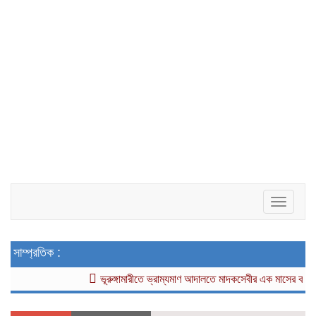
Toggle
navigat
সাম্প্রতিক :
ভূরুঙ্গামারীতে ভ্রাম্যমাণ আদালতে মাদকসেবীর এক মাসের কারাদণ্ড