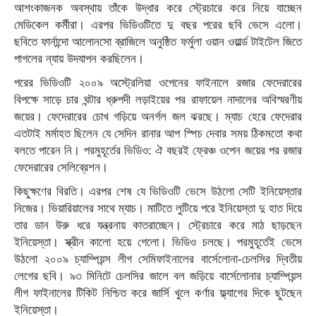
আশংকাজনক অবস্থায় তাঁকে উদ্ধার করে স্ট্রেচারে করে নিয়ে যাচ্ছেন
মেডিকেল কর্মীরা। এরপর ভিডিওটিতে দু বছর পরের ছবি ভেসে এলো।
ছবিতে ফার্নান্দো আলোনসো ব্রাজিলে অনুষ্ঠিত ফর্মুলা ওয়ান ওয়ার্ল্ড টাইটেল জিতে
পাগলের ন্যায় উদযাপন করছিলেন।
পরের ভিডিওটি ২০০৯ অস্ট্রেলিয়া ওপেনের ফাইনালে রজার ফেদেরারের
বিপক্ষে সাড়ে চার ঘন্টার ধ্রুপদী লড়াইয়ের পর রাফায়েল নাদালের অবিস্মরণীয়
জয়ের। ফেদেরারের চোখ গড়িয়ে অনর্গল জল ঝরছে। ম্যাচ হেরে ফেদেরার
এতটাই মর্মাহত ছিলেন যে সেদিন রানার আপ স্পিচ দেবার সময় ঠিকমতো কথা
বলতে পারেন নি। পরমুহূর্তের ভিডিও: ঐ বছরই ফ্রেঞ্চ ওপেন জয়ের পর রজার
ফেদেরারের সেলিব্রেশন।
কিছুক্ষণের বিরতি। এরপর শেষ যে ভিডিওটি ভেসে উঠলো সেটি ইনিয়েস্তার
নিজের। ভিয়ারিয়ালের সাথে ম্যাচ। মাটিতে লুটিয়ে পরে ইনিয়েস্তা দু হাত দিয়ে
তার ডান উরু ধরে যন্ত্রনায় কাতরাচ্ছেন। স্ট্রেচারে করে মাঠ ছাড়ছেন
ইনিয়েস্তা। স্ক্রীন কালো হয়ে গেলো। ভিডিও চলছে। পরমুহূর্তেই ভেসে
উঠলো ২০০৯ চ্যাম্পিয়ন্স লীগ সেমিফাইনালের বার্সেলোনা-চেলসির দ্বিতীয়
লেগের ছবি। ৯৩ মিনিটে চেলসির জালে বল জড়িয়ে বার্সেলোনার চ্যাম্পিয়ন্স
লীগ ফাইনালের টিকিট নিশ্চিত করে জার্সি খুলে কর্ণার ফ্ল্যাগের দিকে ছুটছেন
ইনিয়েস্তা।