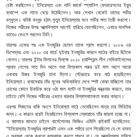
চেষ্টা করছিলেন। ইনিয়েস্তা এবং দানি জার্কে স্প্যানিশ ফেডারেশনের ইয়ুথ
ক্যাম্পে এক সাথে বেড়ে উঠেছিলেন। আর সেখান থেকেই তাদের গভীর
বন্ধুত্ব। ঘনিষ্ঠ বন্ধুর হঠাৎ মৃত্যু ইনিয়েস্তার মনে গভীর ক্ষত তৈরী করলো।
নিজের শরীরের উপর আত্মবিশ্বাস আগেই হারিয়ে ফেলেছিলেন, এবারে মানসিক
ভাবেও ভেংগে পরলেন তিনি।
তারপর একের পর এক ইনজুরির ছোবল তাকে গ্রাস করলো। ২০০৯ এর
ডিসেম্বর এবং ২০১০ এর মার্চে দুইবার ইনজুরির কারনে মাঠের বাইরে ছিটকে
গেলেন। তারপর ইন্টার মিলানের বিপক্ষে ২০১০ চ্যাম্পিয়ন্স লীগ সেমিফাইনালের
প্রথম লেগের সাত দিন আগে তথা বিশ্বকাপ শুরুর দুই মাস আগে আরো
একবার উরুর ইনজুরি হানা দিলো। স্ট্রেচারে করে মাঠ ছাড়ছিলেন
ইনিয়েস্তা। ক্যামেরায় তাঁর মুখের অভিব্যক্তি দেখে স্পষ্ট বোঝা যাচ্ছিলো তার
চোখের কোনে চিকচিক করে ওঠা জল যতটা না ইনজুরির যন্ত্রনার কারনে, তার
চাইতে বেশি নিজের শরীরের এভাবে বারবার বিশ্বাসঘাতকতা করার কারনে।
এরপর সিজনের বাকি অংশে ইনিয়েস্তা মাঠে নেমেছিলেন মাত্র চার মিনিটের
জন্য। এ কারনে ধরেই নিয়েছিলেন বিশ্বকাপ স্কোয়াডে তাঁর জায়গা হচ্ছে না।
এ ব্যাপারে জানতে চাইলে বার্সেলোনার ফিজিও এমিলি রাইকার্ট বলেছিলেন:
“ইনিয়েস্তার ইনজুরির ব্যাপারটা এমন এক পর্যায়ে চলে গিয়েছিলো যে সে ভাবত
এ অবস্থা থেকে কখনো কামব্যাক করতে পারবে না। সে আত্মবিশ্বাস হারিয়ে