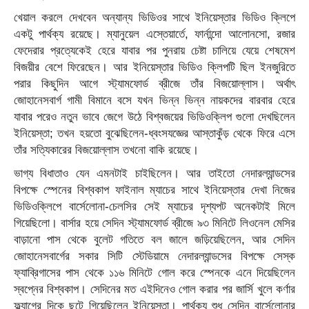
খেয়াল করলে দেখবেন অন্যান্য ভিডিওর সাথে ইনিয়েস্তার ভিডিও ক্লিপে
একটু পার্থক্য রয়েছে। ম্যানুয়েল এস্তেয়ার্তে, ফার্নান্দো আলোনসো, রজার
ফেদেরার প্রত্যেকেই হেরে যাবার পর পুনরায় চেষ্টা চালিয়ে যেয়ে শেষমেশ
বিজয়ীর বেশে ফিরেছেন। আর ইনিয়েস্তার ভিডিও ক্লিপটি ছিল ইনজুরিতে
পরার কিছুদিন আগে স্ট্যামফোর্ড ব্রীজে তাঁর বিজয়োল্লাস। অর্থাৎ
জোহানেসবার্গ গামী বিমানে বসে যখন ভিন্ন ভিন্ন নায়কদের বারবার হেরে
যাবার পরেও নতুন ভাবে জেগে উঠে বিশ্বজয়ের ভিডিওক্লিপ গুলো দেখছিলেন
ইনিয়েস্তা; তখন হয়তো বুঝেছিলেন-ধ্বংসযজ্ঞের আস্তাকুঁড় থেকে ফিরে এসে
তাঁর সত্যিকারের বিজয়োল্লাস তখনো বাকি রয়েছে।
ভাগ্য বিধাতাও যেন এমনটাই চাইছিলেন। আর তাইতো নেদারল্যান্ডসের
বিপক্ষে স্পেনের বিশ্বকাপ ফাইনাল ম্যাচের সাথে ইনিয়েস্তার দেখা নিজের
ভিডিওক্লিপে বার্সেলোনা-চেলসির সেই ম্যাচের দৃশ্যপট অনেকটাই মিলে
গিয়েছিলো। বার্সার হয়ে সেদিন স্ট্যামফোর্ড ব্রীজে ৯৩ মিনিটে লিওনেল মেসির
বাড়ানো পাস থেকে বুলেট গতিতে বল জালে জড়িয়েছিলেন, আর সেদিন
জোহানেসবার্গের সকার সিটি স্টেডিয়ামে নেদারল্যান্ডসের বিপক্ষে সেস্ক
ফ্যাব্রিগাসের পাস থেকে ১১৬ মিনিটে গোল করে স্পেনকে এনে দিয়েছিলেন
স্বপ্নের বিশ্বকাপ। সেদিনের মত এইদিনেও গোল করার পর জার্সি খুলে কর্ণার
ফ্ল্যাগের দিকে ছুটে গিয়েছিলেন ইনিয়েস্তা। পার্থক্য শুধু সেদিন বার্সেলোনার