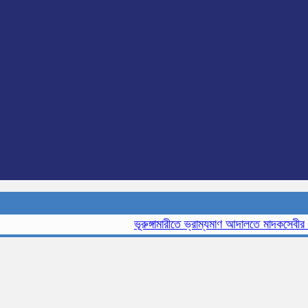
ভূরুঙ্গামারীতে ভ্রাম্যমাণ আদালতে মাদকসেবীর এক ম