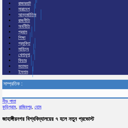
রাজারহাট
সারাদেশ
আন্তর্জাতিক
রাজনীতি
অর্থনীতি
প্রবাস
শিক্ষা
প্রযুক্তি
সাহিত্য
খেলাধুলা
ফিচার
মতামত
ইসলাম
সাম্প্রতিক :
নীড় পাতা
কুড়িগ্রাম
,
রাজিবপুর
,
হোম
জাহাঙ্গীরনগর বিশ্ববিদ্যালয়ের ৭ হলে নতুন প্রভোস্ট