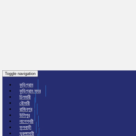
Toggle navigation
কুড়িগ্রাম
কুড়িগ্রাম সদর
চিলমারী
রৌমারী
রাজিবপুর
উলিপুর
নাগেশ্বরী
ফুলবাড়ী
ভুরুঙ্গামারী