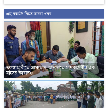
এই ক্যাটেগরিতে আরো খবর
ভূরুঙ্গামারীতে ভ্রাম্যমাণ আদালতে মাদকসেবীর এক
মাসের কারাদণ্ড