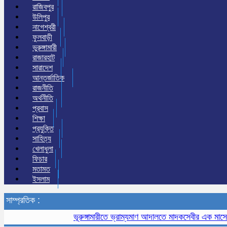
রাজিবপুর
উলিপুর
নাগেশ্বরী
ফুলবাড়ী
ভুরুঙ্গামারী
রাজারহাট
সারাদেশ
আন্তর্জাতিক
রাজনীতি
অর্থনীতি
প্রবাস
শিক্ষা
প্রযুক্তি
সাহিত্য
খেলাধুলা
ফিচার
মতামত
ইসলাম
সাম্প্রতিক :
ভূরুঙ্গামারীতে ভ্রাম্যমাণ আদালতে মাদকসেবীর এক মাসের কার