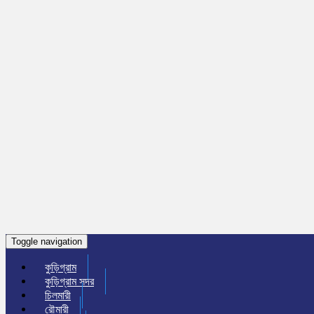
Toggle navigation
কুড়িগ্রাম
কুড়িগ্রাম সদর
চিলমারী
রৌমারী