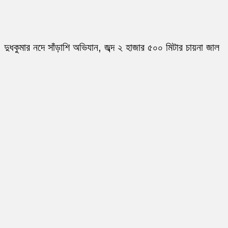
দুধকুমার নদে সাঁড়াশি অভিযান, জব্দ ২ হাজার ৫০০ মিটার চায়না জাল