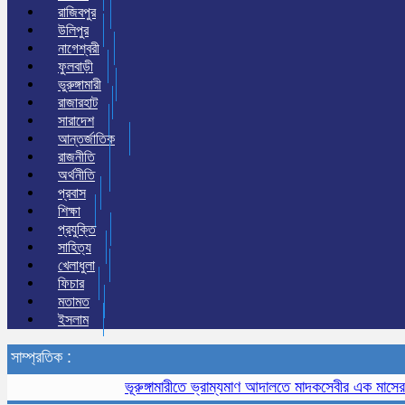
রাজিবপুর
উলিপুর
নাগেশ্বরী
ফুলবাড়ী
ভুরুঙ্গামারী
রাজারহাট
সারাদেশ
আন্তর্জাতিক
রাজনীতি
অর্থনীতি
প্রবাস
শিক্ষা
প্রযুক্তি
সাহিত্য
খেলাধুলা
ফিচার
মতামত
ইসলাম
সাম্প্রতিক :
ভূরুঙ্গামারীতে ভ্রাম্যমাণ আদালতে মাদকসেবীর এক মাসের কারাদণ