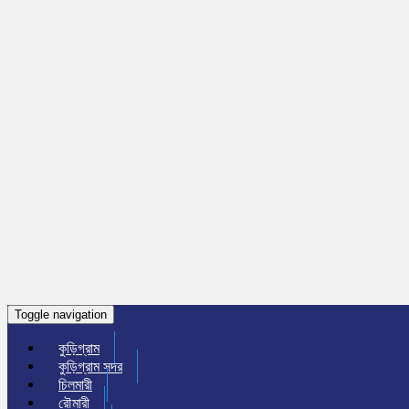
Toggle navigation
কুড়িগ্রাম
কুড়িগ্রাম সদর
চিলমারী
রৌমারী