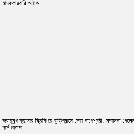
মাদককারবারি আটক
জরায়ুমুখ ক্যান্সার স্ক্রিনিংয়ে কুড়িগ্রামে সেরা নাগেশ্বরী, সম্মাননা পেলে
নার্স নাজমা