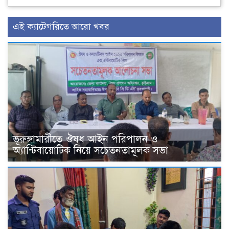
এই ক্যাটেগরিতে আরো খবর
ভূরুঙ্গামারীতে ঔষধ আইন পরিপালন ও
অ্যান্টিবায়োটিক নিয়ে সচেতনতামূলক সভা