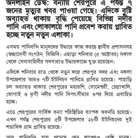
অনলাইন ডেস্ক:
বন্যায় শেরপুরে এ পর্যন্ত ৭
জনের মৃত্যুর খবর পাওয়া গেছে। এদিকে বৃষ্টি
অব্যাহত থাকায় বৃদ্ধি পেয়েছে বিভিন্ন নদীর
পানি এবং লোকালয়ে পানি প্রবেশ করায় প্লাবিত
হচ্ছে নতুন নতুন এলাকা।
এসময় পানিবন্দি মানুষদের উদ্ধারে কাজ করছে স্থানীয় প্রশাসনসহ
স্বেচ্ছাসেবী সংগঠন, বিজিবি। এছাড়া শনিবার (৫ অক্টোবর) সকাল
থেকে সেনাবাহিনীর সদস্যরাও উদ্ধারকাজে যুক্ত হয়েছেন।
এদিকে শনিবার রাত থেকে নতুন করে শেরপুর সদর এবং নকলা
উপজেলার আরও ৭টি ইউনিয়ন পানিতে প্লাবিত হয়েছে। পাহাড়ি
ঢল অব্যাহত থাকায় শেরপুরের মহারশি, সোমেশ্বরী, চেল্লাখালি,
ভোগাই ও মৃগী নদীর পানি বিপৎসীমার ওপর দিয়ে প্রবাহিত
হচ্ছে।
এতে শেরপুরের সার্বিক বন্যা পরিস্থিতির ব্যাপক অবনতি হয়েছে।
এখন পর্যন্ত শেরপুরের ৫টি উপজেলার ২৮টি ইউনিয়নের দুই
শতাধিক গ্রাম প্লাবিত হয়েছে।
আর পানিবন্দি হয়ে পড়েছে দেড় লাখেরও বেশি মানুষ।