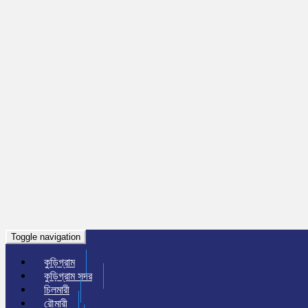
Toggle navigation
কুড়িগ্রাম
কুড়িগ্রাম সদর
চিলমারী
রৌমারী