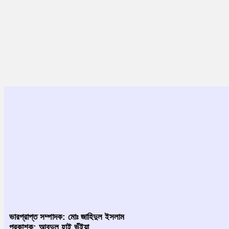
ভারপ্রাপ্ত সম্পাদক: মোঃ জাহিদুল ইসলাম
প্রকাশক: আবদুল হাই ভূঁইয়া