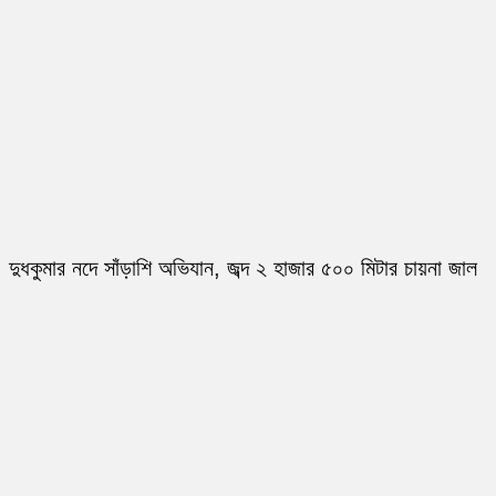
দুধকুমার নদে সাঁড়াশি অভিযান, জব্দ ২ হাজার ৫০০ মিটার চায়না জাল