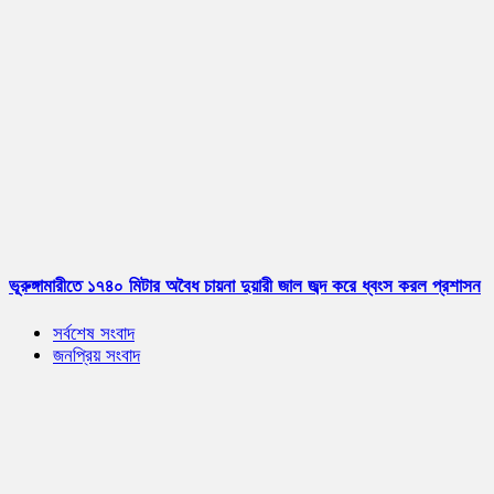
ভূরুঙ্গামারীতে ১৭৪০ মিটার অবৈধ চায়না দুয়ারী জাল জব্দ করে ধ্বংস করল প্রশাসন
সর্বশেষ সংবাদ
জনপ্রিয় সংবাদ