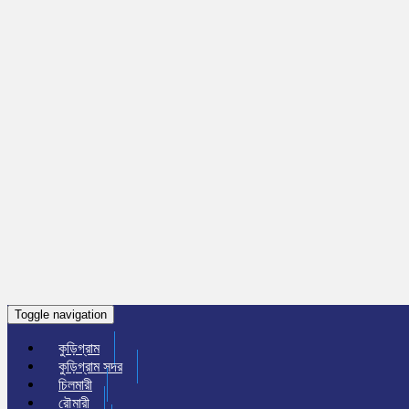
Toggle navigation
কুড়িগ্রাম
কুড়িগ্রাম সদর
চিলমারী
রৌমারী