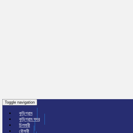
Toggle navigation
কুড়িগ্রাম
কুড়িগ্রাম সদর
চিলমারী
রৌমারী