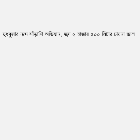
দুধকুমার নদে সাঁড়াশি অভিযান, জব্দ ২ হাজার ৫০০ মিটার চায়না জাল