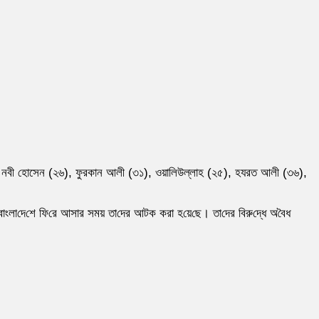
), নবী হোসেন (২৬), ফুরকান আলী (৩১), ওয়ালিউল্লাহ (২৫), হযরত আলী (৩৬),
াংলা‌দে‌শে ফি‌রে আসার সময় তা‌দের আটক করা হ‌য়ে‌ছে। তা‌দের বিরু‌দ্ধে অ‌বৈধ