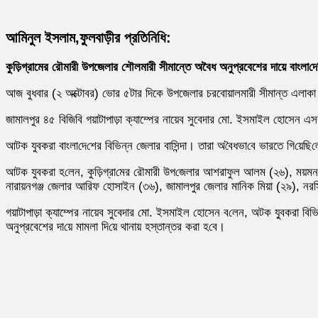
আমিনুল ইসলাম,ফুলবাড়ীর প্রতি‌নিধি:
কুড়িগ্রামের রৌমারী উপজেলার শৌলমারী সীমান্তে অবৈধ অনুপ্রবেশের দায়ে বাংলা‌দ
আজ বুধবার (২ অক্টোবর) ভোর ৫টার দিকে উপজেলার চরবোয়ালমারী সীমান্ত এলাকা থ
জামালপুর ৪৫ বিজিবি গয়াটাপাড়া ক্যাম্পের নায়েব সুবেদার মো. ইসমাইল হোসেন এস
আটক যুবকরা বাংলা‌দে‌শের বি‌ভিন্ন জেলার বা‌সিন্দা। তারা অ‌বৈধভা‌বে ভারতে গি‌য়ে‌ছি‌লেন
আটক যুবকরা হ‌লেন, কু‌ড়িগ্রা‌মের রৌমারী উপ‌জেলার আশরাফুল আলম (২৬), ময়
নারায়নগঞ্জ জেলার আরিফ হোসাইন (৩৬), জামালপুর জেলার মানিক মিয়া (২৯), নর
গয়াটাপাড়া ক্যাম্পের নায়েব সুবেদার মো. ইসমাইল হোসেন ব‌লেন, অটক যু্বকরা বি‌ভি
অনুপ্রবেশের দা‌য়ে মামলা দি‌য়ে থানায় হস্তান্তর করা হ‌বে।