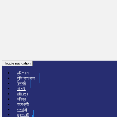
Toggle navigation
কুড়িগ্রাম
কুড়িগ্রাম সদর
চিলমারী
রৌমারী
রাজিবপুর
উলিপুর
নাগেশ্বরী
ফুলবাড়ী
ভুরুঙ্গামারী