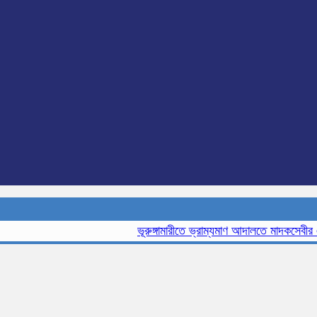
ভূরুঙ্গামারীতে ভ্রাম্যমাণ আদালতে মাদকসেবীর এক মা