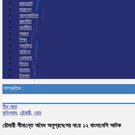
রাজারহাট
সারাদেশ
আন্তর্জাতিক
রাজনীতি
অর্থনীতি
প্রবাস
শিক্ষা
প্রযুক্তি
সাহিত্য
খেলাধুলা
ফিচার
মতামত
ইসলাম
সাম্প্রতিক :
নীড় পাতা
কুড়িগ্রাম
,
রৌমারী
,
হোম
রৌমারী সীমা‌ন্তে অ‌বৈধ অনুপ্রবে‌শের দা‌য়ে ১২ বাংলা‌দে‌শি আটক