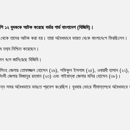
ে‌শি ১২ যুবককে আটক করেছে বর্ডার গার্ড বাংলাদেশ (বিজিবি)।
েকে তাদের আটক করা হয়। তারা অ‌বৈধভা‌বে ভারত থে‌কে বাংলা‌দে‌শে ফির‌ছি‌লেন।
ব তথ‌্য নিশ্চিত করেছেন।
 ব‌লে জা‌নি‌য়ে‌ছে বি‌জি‌বি।
মন‌সিংহ জেলার তোফাজ্জল হোসেন (২৯), শফিকুল ইসলাম (২৫), ওবায়দী হাসান (২২
‌সিংদী জেলার মিজানুর রহমান (২৩) এবং গাইবান্ধা জেলার মনির হোসেন (৩৮)।
ন্ন সময় অ‌বৈধভাবে ভার‌তে প্রবেশ ক‌রে‌ছিল। বুধবার ভো‌রে সীমান্তপ‌থে অ‌বৈধভা‌বে ব