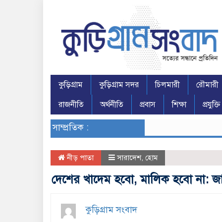
কুড়িগ্রাম
কুড়িগ্রাম সদর
চিলমারী
রৌমারী
রাজনীতি
অর্থনীতি
প্রবাস
শিক্ষা
প্রযুক্তি
সাম্প্রতিক :
নীড় পাতা
সারাদেশ
,
হোম
দেশের খাদেম হবো, মালিক হবো না: 
কুড়িগ্রাম সংবাদ