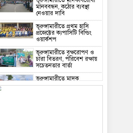
ভূরুঙ্গামারীতে মাদকবিরোধী
মানববন্ধন, কঠোর ব্যবস্থা
নেওয়ার দাবি
ভূরুঙ্গামারীতে প্রথম হাসি
প্রজেক্টের ক্যপাসিটি বিল্ডিং
ওয়ার্কশপ
ভূরুঙ্গামারীতে বৃক্ষরোপণ ও
চারা বিতরণ, পরিবেশ রক্ষায়
সচেতনতার বার্তা
ভূরুঙ্গামারীতে মাদক
প্রতিরোধে মানববন্ধন
ভূরুঙ্গামারীতে ১৭৪০ মিটার
অবৈধ চায়না দুয়ারী জাল জব্দ
করে ধ্বংস করল প্রশাসন