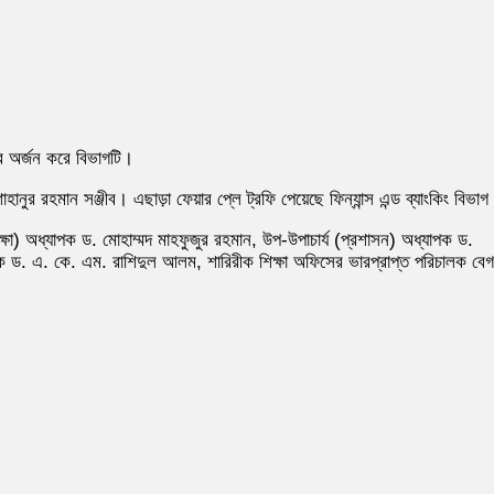
ৌরব অর্জন করে বিভাগটি।
নুর রহমান সঞ্জীব। এছাড়া ফেয়ার প্লে ট্রফি পেয়েছে ফিন্যান্স এন্ড ব্যাংকিং বিভা
িক্ষা) অধ্যাপক ড. মোহাম্মদ মাহফুজুর রহমান, উপ-উপাচার্য (প্রশাসন) অধ্যাপক ড.
পক ড. এ. কে. এম. রাশিদুল আলম, শারিরীক শিক্ষা অফিসের ভারপ্রাপ্ত পরিচালক বে