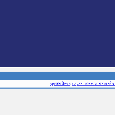
ভূরুঙ্গামারীতে ভ্রাম্যমাণ আদালতে মাদকসেবীর এক ম