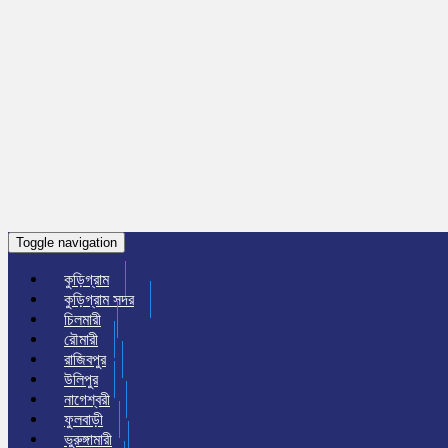
Toggle navigation
কুড়িগ্রাম
কুড়িগ্রাম সদর
চিলমারী
রৌমারী
রাজিবপুর
উলিপুর
নাগেশ্বরী
ফুলবাড়ী
ভুরুঙ্গামারী