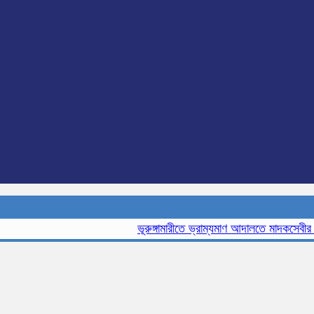
ভূরুঙ্গামারীতে ভ্রাম্যমাণ আদালতে মাদকসেবীর এক 