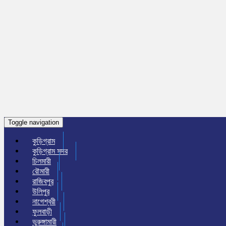
Toggle navigation
কুড়িগ্রাম
কুড়িগ্রাম সদর
চিলমারী
রৌমারী
রাজিবপুর
উলিপুর
নাগেশ্বরী
ফুলবাড়ী
ভুরুঙ্গামারী