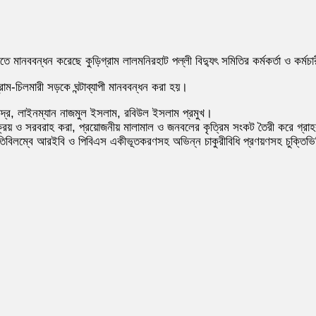
তে মানববন্ধন করেছে কুড়িগ্রাম লালমনিরহাট পল্লী বিদ্যুৎ সমিতির কর্মকর্তা ও কর্মচা
াম-চিলমারী সড়কে ঘন্টাব্যাপী মানববন্ধন করা হয়।
ন্দ্র, লাইনম্যান নাজমুল ইসলাম, রবিউল ইসলাম প্রমুখ।
াম ক্রয় ও সরবরাহ করা, প্রয়োজনীয় মালামাল ও জনবলের কৃত্রিম সংকট তৈরী করে গ্রাহক পর
নতিবিলম্বে আরইবি ও পিবিএস একীভূতকরণসহ অভিন্ন চাকুরীবিধি প্রণয়ণসহ চুক্তিভ