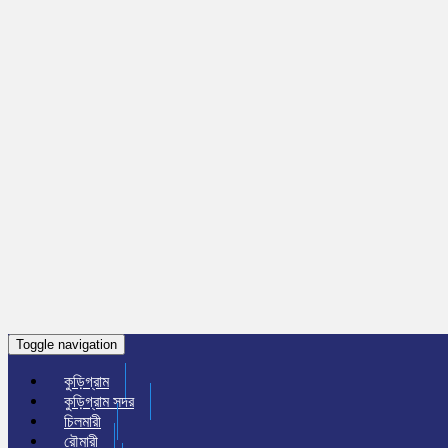
Toggle navigation
কুড়িগ্রাম
কুড়িগ্রাম সদর
চিলমারী
রৌমারী