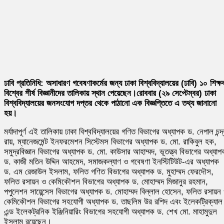
ঢাবি প্রতিনিধি: অসাধারণ গবেষণাকর্মের জন্য ঢাকা বিশ্ববিদ্যালয়ের (ঢাবি) ১০ শিক্ষ
বিশ্বের শীর্ষ বিজ্ঞানীদের তালিকায় স্থান পেয়েছেন।
রোববার (২৯ সেপ্টেম্বর) ঢাকা
বিশ্ববিদ্যালয়ের জনসংযোগ দপ্তর থেকে পাঠানো এক বিজ্ঞপ্তিতে এ তথ্য জানানো
হয়।
মর্যাদাপূর্ণ এই তালিকায় ঢাকা বিশ্ববিদ্যালয়ের গণিত বিভাগের অধ্যাপক ড. নেপাল চন্দ্
রায়, ম্যানেজমেন্ট ইনফরমেশন সিস্টেমস বিভাগের অধ্যাপক ড. মো. রাকিবুল হক,
সমুদ্রবিজ্ঞান বিভাগের অধ্যাপক ড. মো. কাউসার আহাম্মদ, ভূতত্ত্ব বিভাগের অধ্যাপ
ড. কাজী মতিন উদ্দিন আহমেদ, সমাজকল্যাণ ও গবেষণা ইনস্টিটিউট-এর অধ্যাপক
ড. এম রেজাউল ইসলাম, ফলিত গণিত বিভাগের অধ্যাপক ড. মুহাম্মদ ফেরদৌস,
ফলিত রসায়ন ও কেমিকৌশল বিভাগের অধ্যাপক ড. মোহাম্মদ মিজানুর রহমান,
পপুলেশন সায়েন্সেস বিভাগের অধ্যাপক ড. মোহাম্মদ বিল্লাল হোসেন, ফলিত রসায়ন
কেমিকৌশল বিভাগের সহযোগী অধ্যাপক ড. তাছলিম উর রশিদ এবং ইলেকট্রিক্যাল
এন্ড ইলেকট্রনিক ইঞ্জিনিয়ারিং বিভাগের সহযোগী অধ্যাপক ড. শেখ মো. মাহামুদুল
ইসলাম রয়েছেন।