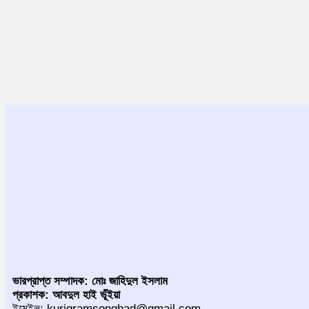
ভারপ্রাপ্ত সম্পাদক: মোঃ জাহিদুল ইসলাম
প্রকাশক: আবদুল হাই ভূঁইয়া
ইমেইল: kurigramsongbad@gmail.com