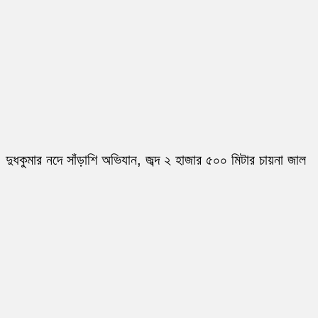
দুধকুমার নদে সাঁড়াশি অভিযান, জব্দ ২ হাজার ৫০০ মিটার চায়না জাল