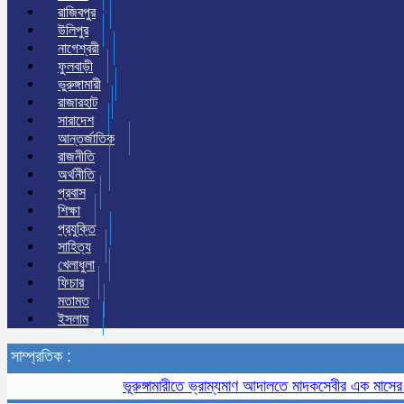
রাজিবপুর
উলিপুর
নাগেশ্বরী
ফুলবাড়ী
ভুরুঙ্গামারী
রাজারহাট
সারাদেশ
আন্তর্জাতিক
রাজনীতি
অর্থনীতি
প্রবাস
শিক্ষা
প্রযুক্তি
সাহিত্য
খেলাধুলা
ফিচার
মতামত
ইসলাম
সাম্প্রতিক :
ভূরুঙ্গামারীতে ভ্রাম্যমাণ আদালতে মাদকসেবীর এক মাসের কারাদণ