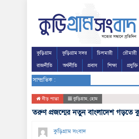
কুড়িগ্রাম
কুড়িগ্রাম সদর
চিলমারী
রৌমারী
রাজনীতি
অর্থনীতি
প্রবাস
শিক্ষা
প্রযুক্তি
সাম্প্রতিক :
নীড় পাতা
কুড়িগ্রাম
,
হোম
তরুণ প্রজন্মের নতুন বাংলাদেশ গড়তে কু
কুড়িগ্রাম সংবাদ