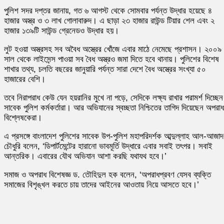
পুলিশ সদর দপ্তর জানায়, গত ৬ আগস্ট থেকে সোমবার পর্যন্ত উদ্ধার হয়েছে ৪
হাজার অস্ত্র ও ৩ লাখ গোলাবারুদ। এ ছাড়া ২৩ হাজার রাউন্ড টিয়ার শেল এবং ২
হাজার ১৩৯টি সাউন্ড গ্রেনেডও উদ্ধার হয়।
লুট হওয়া অস্ত্রসহ সব অবৈধ অস্ত্রের খোঁজে এবার মাঠে নেমেছে প্রশাসন। ২০০৯
সাল থেকে লাইসেন্স পাওয়া সব বৈধ অস্ত্রও জমা দিতে হবে থানায়। পুলিশের বিশেষ
শাখার তথ্য, চলতি বছরের জানুয়ারি পর্যন্ত সারা দেশে বৈধ অস্ত্রের সংখ্যা ৫০
হাজারের বেশি।
তবে নিরাপরাধ কেউ যেন হয়রানির মুখে না পড়ে, সেদিকে লক্ষ্য রাখার পরামর্শ দিচ্ছেন
সাবেক পুলিশ কর্মকর্তারা। আর অভিযানের স্বচ্ছতা নিশ্চিতের তাগিদ দিয়েছেন অপরাধ
বিশ্লেষকেরা।
এ প্রসঙ্গে বাংলাদেশ পুলিশের সাবেক উপ-পুলিশ মহাপরিদর্শক আব্দুল্লাহ আল-আজাদ
চৌধুরি বলেন, ‘ডিপার্টমেন্টের হারানো ভাবমূর্তি উদ্ধারে এবার সবাই তৎপর। সবাই
আন্তরিক। এবারের যৌথ অভিযান আশা করছি যথাযথ হবে।’
সমাজ ও অপরাধ বিশেষজ্ঞ ড. তৌহিদুল হক বলেন, ‘অপরাধপ্রবণ যেসব ব্যক্তি
সমাজের বিশৃঙ্খল করতে চায় তাদের আইনের আওতায় নিয়ে আসতে হবে।’