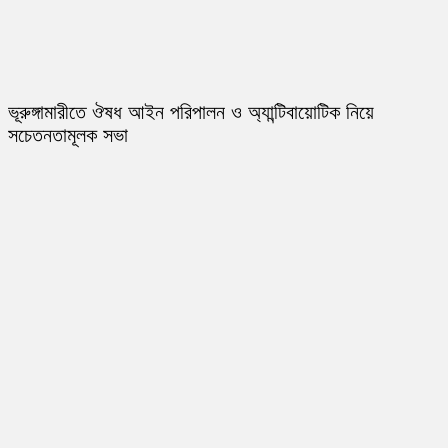
ভূরুঙ্গামারীতে ঔষধ আইন পরিপালন ও অ্যান্টিবায়োটিক নিয়ে
সচেতনতামূলক সভা