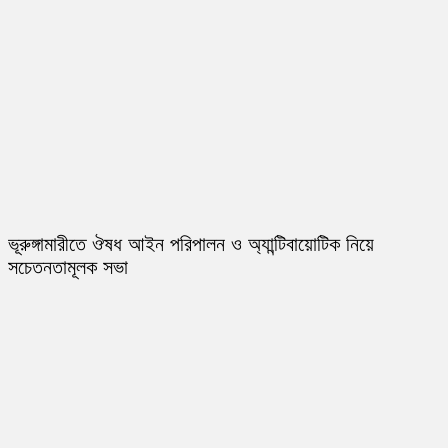
ভূরুঙ্গামারীতে ঔষধ আইন পরিপালন ও অ্যান্টিবায়োটিক নিয়ে
সচেতনতামূলক সভা