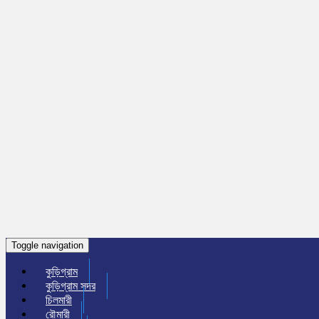
Toggle navigation
কুড়িগ্রাম
কুড়িগ্রাম সদর
চিলমারী
রৌমারী