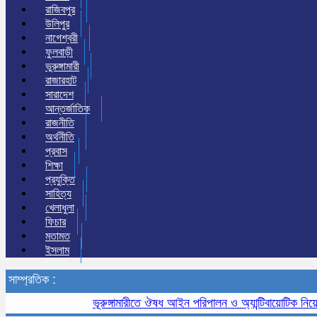
রাজিবপুর
উলিপুর
নাগেশ্বরী
ফুলবাড়ী
ভুরুঙ্গামারী
রাজারহাট
সারাদেশ
আন্তর্জাতিক
রাজনীতি
অর্থনীতি
প্রবাস
শিক্ষা
প্রযুক্তি
সাহিত্য
খেলাধুলা
ফিচার
মতামত
ইসলাম
সাম্প্রতিক :
ভূরুঙ্গামারীতে ঔষধ আইন পরিপালন ও অ্যান্টিবায়োটিক নিয়ে সচে