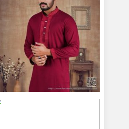
ভূরুঙ্গামারীতে পুলিশ-বিজিবির
যৌথ অভিযানে গাঁজার গাছ
সহ মাদককারবারি আটক
জরায়ুমুখ ক্যান্সার স্ক্রিনিংয়ে
কুড়িগ্রামে সেরা নাগেশ্বরী,
সম্মাননা পেলেন নার্স নাজমা
দুধকুমার নদে সাঁড়াশি
অভিযান, জব্দ ২ হাজার ৫০০
মিটার চায়না জাল