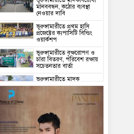
ভূরুঙ্গামারীতে মাদকবিরোধী
মানববন্ধন, কঠোর ব্যবস্থা
নেওয়ার দাবি
ভূরুঙ্গামারীতে প্রথম হাসি
প্রজেক্টের ক্যপাসিটি বিল্ডিং
ওয়ার্কশপ
ভূরুঙ্গামারীতে বৃক্ষরোপণ ও
চারা বিতরণ, পরিবেশ রক্ষায়
সচেতনতার বার্তা
ভূরুঙ্গামারীতে মাদক
প্রতিরোধে মানববন্ধন
ভূরুঙ্গামারীতে ১৭৪০ মিটার
অবৈধ চায়না দুয়ারী জাল জব্দ
করে ধ্বংস করল প্রশাসন