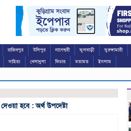
রাজিবপুর
উলিপুর
নাগেশ্বরী
ফুলবাড়ী
ভুরুঙ্গামারী
সাহিত্য
খেলাধুলা
ফিচার
মতামত
ইসলাম
্ব দেওয়া হবে : অর্থ উপদেষ্টা