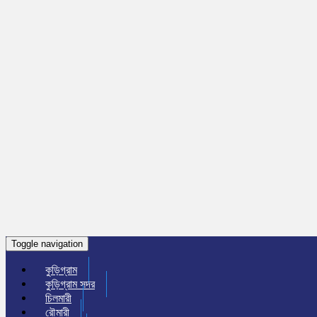
Toggle navigation
কুড়িগ্রাম
কুড়িগ্রাম সদর
চিলমারী
রৌমারী