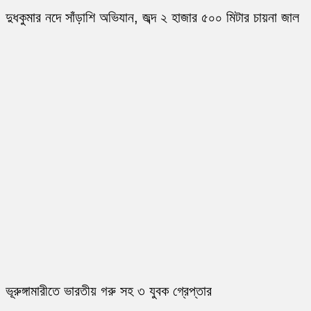
দুধকুমার নদে সাঁড়াশি অভিযান, জব্দ ২ হাজার ৫০০ মিটার চায়না জাল
ভূরুঙ্গামারীতে ভারতীয় গরু সহ ৩ যুবক গ্রেপ্তার