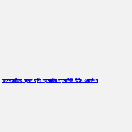
ভূরুঙ্গামারীতে প্রথম হাসি প্রজেক্টের ক্যপাসিটি বিল্ডিং ওয়ার্কশপ