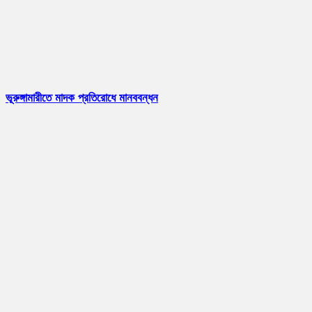
ভূরুঙ্গামারীতে মাদক প্রতিরোধে মানববন্ধন