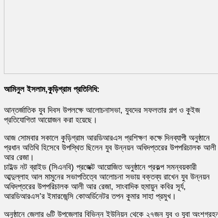
আমিনুল ইসলাম,কুড়িগ্রাম প্রতিনিধি:
আন্তর্জাতিক যুব দিবস উপলক্ষে আলোচনাসভা, যুবদের সফলতার গল্প ও কুইজ
প্রতিযোগিতা আয়োজন করা হয়েছে।
আজ সোমবার সকালে কুড়িগ্রাম আরডিআরএস প্রশিক্ষণ কক্ষে দিনব্যাপী অনুষ্ঠানে
প্রধান অতিথি হিসেবে উপস্থিত ছিলেন যুব উন্নয়ন অধিদপ্তরের উপপরিচালক আলী
আর রেজা।
চাইল্ড নট ব্রাইড (সিএনবি) প্রজেক্ট আয়োজিত অনুষ্ঠানে প্রকল্প সমন্বয়কারী
আব্দুল্লাহ আল মামুনের সভাপতিত্বে আলোচনা সভায় বক্তব্য রাখেন যুব উন্নয়ন
অধিদপ্তরের উপপরিচালক আলী আর রেজা, সাংবাদিক হুমায়ুন কবির সূর্য,
আরডিআরএস’র ইমারজেন্সি কোঅর্ডিনেটর তপন কুমার সাহা প্রমুখ।
অনুষ্ঠানে জেলার ৬টি উপজেলার বিভিন্ন ইউনিয়ন থেকে ২৭জন যুব ও যুবা অংশগ্রহ