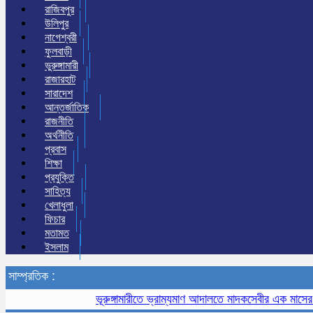
রাজিবপুর
উলিপুর
নাগেশ্বরী
ফুলবাড়ী
ভুরুঙ্গামারী
রাজারহাট
সারাদেশ
আন্তর্জাতিক
রাজনীতি
অর্থনীতি
প্রবাস
শিক্ষা
প্রযুক্তি
সাহিত্য
খেলাধুলা
ফিচার
মতামত
ইসলাম
সাম্প্রতিক :
ভূরুঙ্গামারীতে ভ্রাম্যমাণ আদালতে মাদকসেবীর এক মাসের কারাদণ