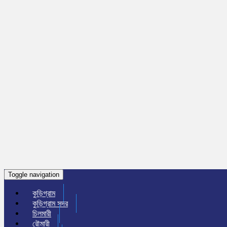
Toggle navigation
কুড়িগ্রাম
কুড়িগ্রাম সদর
চিলমারী
রৌমারী