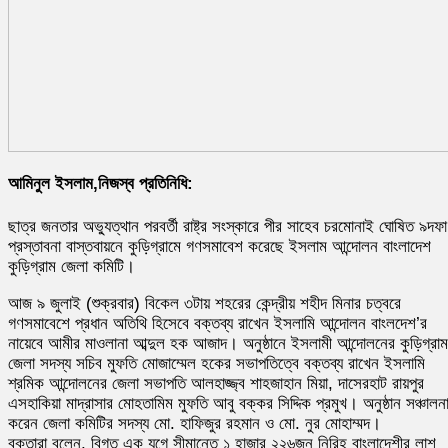
আমিনুল ইসলাম,নিজস্ব প্রতিনিধি:
ছাত্র জনতার অভ্যুত্থান পরবর্তী রাষ্ট্র সংস্কারে পীর সাহেব চরমোনাই ঘোষিত ৯দফা
প্রস্তাবনা বাস্তবায়নে কুড়িগ্রামে গণসমাবেশ করেছে ইসলাম আন্দোলন বাংলাদেশ
কুড়িগ্রাম জেলা কমিটি।
আজ ৯ জুলাই (শুক্রবার) বিকেল ৩টায় শহরের কেন্দ্রীয় শহীদ মিনার চত্বরে
গণসমাবেশে প্রধান অতিথি হিসেবে বক্তব্য রাখেন ইসলামি আন্দোলন বাংলদেশ’র
নায়েবে আমীর মাওলানা আব্দুল হক আজাদ। অনুষ্ঠানে ইসলামী আন্দোলনের কুড়িগ্রাম
জেলা সদস্য সচিব মুফতি মোজাম্মেল হকের সভাপতিত্বে বক্তব্য রাখেন ইসলামি
শ্রমিক আন্দোলনের জেলা সভাপতি আলহাজ্জ্ব শাহজাহান মিয়া, দাসেরহাট রায়পুর
এসহাকিয়া মাদ্রাসার মোহতামিম মুফতি আবু বক্কর সিদ্দিক প্রমুখ। অনুষ্ঠান সঞ্চালন
করেন জেলা কমিটির সদস্য মো. হাফিজুর রহমান ও মো. নুর মোহাম্মদ।
বক্তারা বলেন, বিগত এক যুগে সীমান্তে ১ হাজার ২২৬জন নিরিহ বাংলাদেশীর লাশ