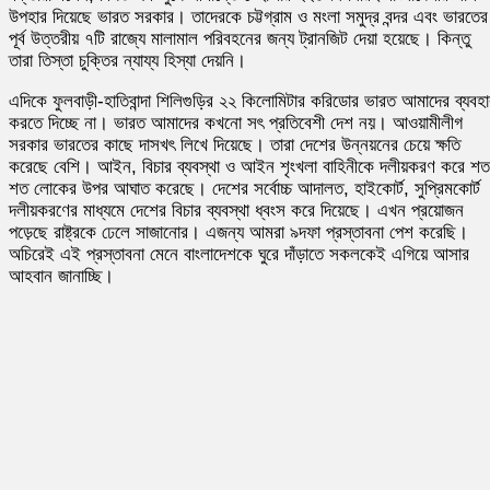
উপহার দিয়েছে ভারত সরকার। তাদেরকে চট্টগ্রাম ও মংলা সমুদ্র বন্দর এবং ভারতের
পূর্ব উত্তরীয় ৭টি রাজ্যে মালামাল পরিবহনের জন্য ট্রানজিট দেয়া হয়েছে। কিন্তু
তারা তিস্তা চুক্তির ন্যায্য হিস্যা দেয়নি।
এদিকে ফুলবাড়ী-হাতিবান্দা শিলিগুড়ির ২২ কিলোমিটার করিডোর ভারত আমাদের ব্যবহা
করতে দিচ্ছে না। ভারত আমাদের কখনো সৎ প্রতিবেশী দেশ নয়। আওয়ামীলীগ
সরকার ভারতের কাছে দাসখৎ লিখে দিয়েছে। তারা দেশের উন্নয়নের চেয়ে ক্ষতি
করেছে বেশি। আইন, বিচার ব্যবস্থা ও আইন শৃংখলা বাহিনীকে দলীয়করণ করে শত
শত লোকের উপর আঘাত করেছে। দেশের সর্বোচ্চ আদালত, হাইকোর্ট, সুপ্রিমকোর্ট
দলীয়করণের মাধ্যমে দেশের বিচার ব্যবস্থা ধ্বংস করে দিয়েছে। এখন প্রয়োজন
পড়েছে রাষ্ট্রকে ঢেলে সাজানোর। এজন্য আমরা ৯দফা প্রস্তাবনা পেশ করেছি।
অচিরেই এই প্রস্তাবনা মেনে বাংলাদেশকে ঘুরে দাঁড়াতে সকলকেই এগিয়ে আসার
আহবান জানাচ্ছি।