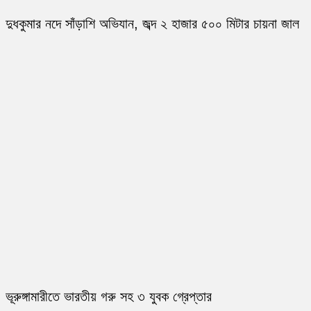
দুধকুমার নদে সাঁড়াশি অভিযান, জব্দ ২ হাজার ৫০০ মিটার চায়না জাল
ভূরুঙ্গামারীতে ভারতীয় গরু সহ ৩ যুবক গ্রেপ্তার