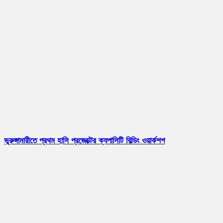
ভূরুঙ্গামারীতে প্রথম হাসি প্রজেক্টের ক্যপাসিটি বিল্ডিং ওয়ার্কশপ