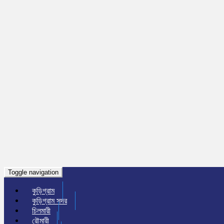
Toggle navigation
কুড়িগ্রাম
কুড়িগ্রাম সদর
চিলমারী
রৌমারী