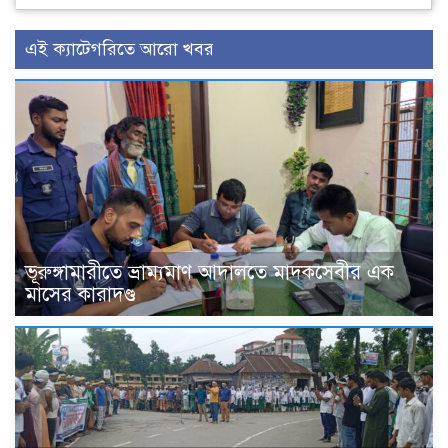
এই ক্যাটেগরিতে আরো খবর
ভূরুঙ্গামারীতে ভ্রাম্যমাণ আদালতে মাদকসেবীর এক
মাসের কারাদণ্ড