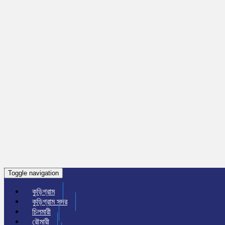
Toggle navigation
কুড়িগ্রাম
কুড়িগ্রাম সদর
চিলমারী
রৌমারী