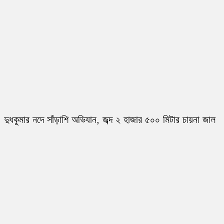
দুধকুমার নদে সাঁড়াশি অভিযান, জব্দ ২ হাজার ৫০০ মিটার চায়না জাল