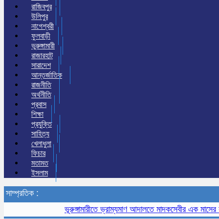
রাজিবপুর
উলিপুর
নাগেশ্বরী
ফুলবাড়ী
ভুরুঙ্গামারী
রাজারহাট
সারাদেশ
আন্তর্জাতিক
রাজনীতি
অর্থনীতি
প্রবাস
শিক্ষা
প্রযুক্তি
সাহিত্য
খেলাধুলা
ফিচার
মতামত
ইসলাম
সাম্প্রতিক :
ভূরুঙ্গামারীতে ভ্রাম্যমাণ আদালতে মাদকসেবীর এক মাসের কারাদণ্