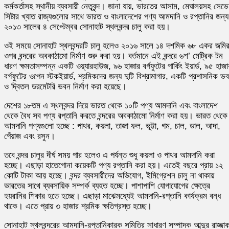
কর্মকর্তাসহ স্থানীয় ব্যবসায়ী নেতৃবৃন্দ। জানা যায়, ভারতের আসাম, মেঘালয়সহ সেভ
সিষ্টার খ্যাত রাজ্যগুলোর সাথে ভারত ও বাংলাদেশের পণ্য আমদানি ও রপ্তানির জন্য
২০১৩ সালের ৪ সেপ্টেম্বর সোনাহাট স্থলবন্দর চালু করা হয়।
ওই সময়ে সোনাহাট স্থলবন্দরটি চালু হলেও ২০১৬ সালে ১৪ দশমিক ৬৮ একর জমি
ওপর বন্দরের অবকাঠামো নির্মাণ শুরু করা হয়। বর্তমানে এই বন্দরে ৬শ’ মেট্রিক টন
ধারণ ক্ষমতাসম্পন্ন একটি ওয়্যারহাউজ, ৯৬ হাজার বর্গফুটের পার্কিং ইয়ার্ড, ৯৫ হাজা
বর্গফুটের ওপেন স্টকইয়ার্ড, শ্রমিকদের জন্য দুটি বিশ্রামাগার, একটি প্রশাসনিক ভ
ও দ্বিতল ডরমেটরি ভবন নির্মাণ করা হয়েছে।
দেশের ১৮তম এ স্থলবন্দর দিয়ে ভারত থেকে ১০টি পণ্য আমদানি এবং বাংলাদেশ
থেকে বৈধ সব পণ্য রপ্তানি করতে বন্দরের অবকাঠামো নির্মাণ করা হয়। ভারত থেকে
আমদানি পণ্যগুলো হচ্ছে : পাথর, কয়লা, তাজা ফল, ভূট্টা, গম, চাল, ডাল, আদা,
পেঁয়াজ এবং রসুন।
তবে বন্দর চালুর দীর্ঘ সময় পার হলেও এ পর্যন্ত শুধু কয়লা ও পাথর আমদানি করা
হচ্ছে। এছাড়া হাতেগোনা কয়েকটি পণ্য রপ্তানি করা হয়। এতেই বছরে প্রায় ১২
কোটি টাকা আয় হচ্ছে। বন্দর ব্যবসায়ীদের অভিযোগ, ইমিগ্রেশন চালু না থাকায়
ভারতের সাথে ব্যবসায়িক সম্পর্ক ব্যহত হচ্ছে। পাশাপাশি যোগাযোগের ক্ষেত্রে
হয়রানির শিকার হতে হচ্ছে। এছাড়া মাঝেমধ্যেই আমদানি-রপ্তানি কার্যক্রম বন্ধ
থাকে। এতে প্রায় ৩ হাজার শ্রমিক ক্ষতিগ্রস্ত হচ্ছে।
সোনাহাট স্থলবন্দরের আমদানি-রপ্তানিকারক সমিতির সাধারণ সম্পাদক আব্দুর রাজ্জা